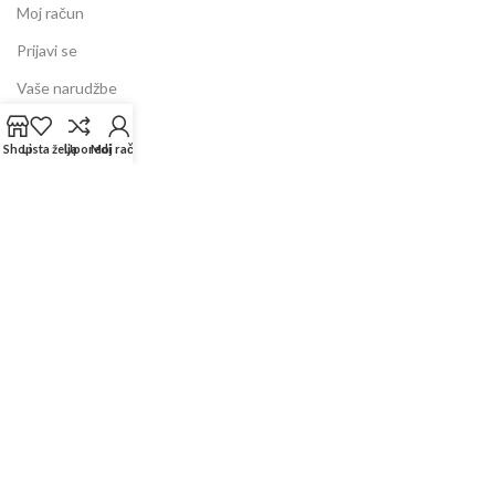
Moj račun
Prijavi se
Vaše narudžbe
Lista želja
Shop
Lista želja
Uporedi
Moj račun
Uporedi
Shop
INFORMACIJE
Prodajni centar
Garancija
Dostava
Kontakt
Servis
FAQ