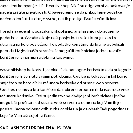
zaposleni kompanije TD” Beauty Shop Niki” su odgovorni za poštovanje
načela zaštite privatnosti. Obavezujemo se da prikupljene podatke
nećemo koristiti u druge svrhe, niti ih proslijeđivati trećim licima.
Pored navedenih podataka, prikupljamo, analiziramo i obrađujemo
podatke o proizvodima koje naši posjetioci traže i kupuju, kao i o
stranicama koje posjećuju. Te podatke koristimo da bismo poboljšali
ponudu i izgled naših stranica i omogućili korisnicima jednostavnije
korišćenje, sigurniju i udobniju kupovinu.
www.nikishop.ba koristi „cookies“ da pomogne korisnicima da prilagode
korišćenje Interneta svojim potrebama. Cookie je tekstualni fajl koji je
smješten na hard disku računara korisnika od strane web servera.
Cookies ne mogu biti korišćeni da pokrenu program ili da isporuče virus
računaru korisnika. Oni su jedinstveno dodijeljeni korisnicima i jedino
mogu biti pročitani od strane web servera u domenu koji Vam ih je
poslao. Jedna od osnovnih svrha cookies-a je da obezbijedi pogodnosti
koje će Vam uštedjeti vrijeme.
SAGLASNOST I PROMJENA USLOVA