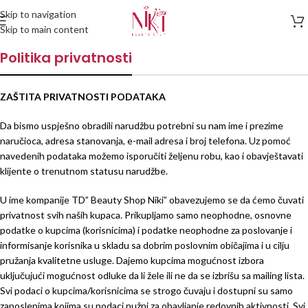
Skip to navigation
Skip to main content
Politika privatnosti
ZAŠTITA PRIVATNOSTI PODATAKA
Da bismo uspješno obradili narudžbu potrebni su nam ime i prezime
naručioca, adresa stanovanja, e-mail adresa i broj telefona. Uz pomoć
navedenih podataka možemo isporučiti željenu robu, kao i obavještavati
klijente o trenutnom statusu narudžbe.
U ime kompanije TD” Beauty Shop Niki” obavezujemo se da ćemo čuvati
privatnost svih naših kupaca. Prikupljamo samo neophodne, osnovne
podatke o kupcima (korisnicima) i podatke neophodne za poslovanje i
informisanje korisnika u skladu sa dobrim poslovnim običajima i u cilju
pružanja kvalitetne usluge. Dajemo kupcima mogućnost izbora
uključujući mogućnost odluke da li žele ili ne da se izbrišu sa mailing lista.
Svi podaci o kupcima/korisnicima se strogo čuvaju i dostupni su samo
zaposlenima kojima su podaci nužni za obavljanje redovnih aktivnosti. Svi