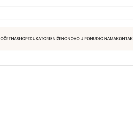
POČETNA
SHOP
EDUKATORI
SNIŽENO
NOVO U PONUDI
O NAMA
KONTAK