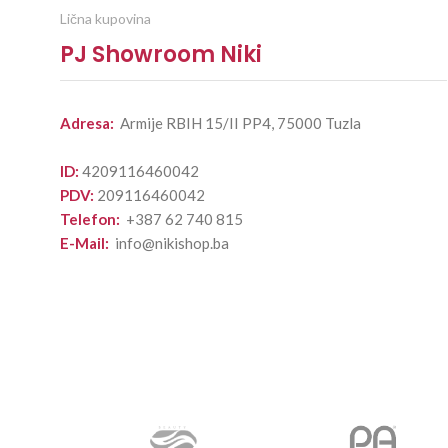
Lična kupovina
PJ Showroom Niki
Adresa:
Armije RBIH 15/II PP4, 75000 Tuzla
ID:
4209116460042
PDV:
209116460042
Telefon:
+387 62 740 815
E-Mail:
info@nikishop.ba