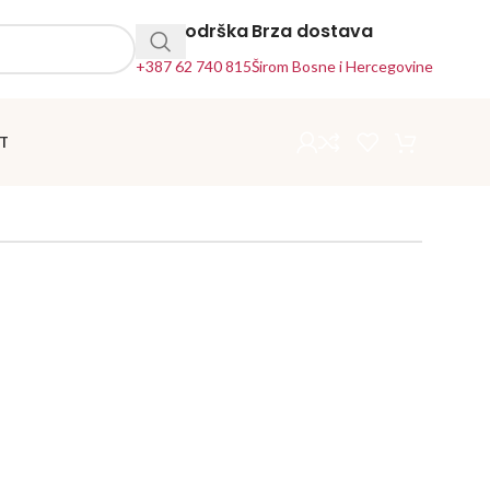
24h Podrška
Brza dostava
+387 62 740 815
Širom Bosne i Hercegovine
T