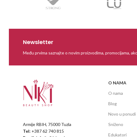
Newsletter
Među prvima saznajte o novim proizvodima, promocijama, akc
O NAMA
O nama
Blog
Novo u ponudi
Armije RBIH, 75000 Tuzla
Sniženo
Tel:
+387 62 740 815
Edukatori