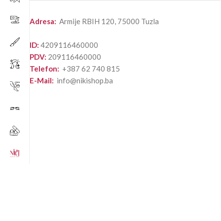
Adresa:
Armije RBIH 120, 75000 Tuzla
ID:
4209116460000
PDV:
209116460000
Telefon:
+387 62 740 815
E-Mail:
info@nikishop.ba