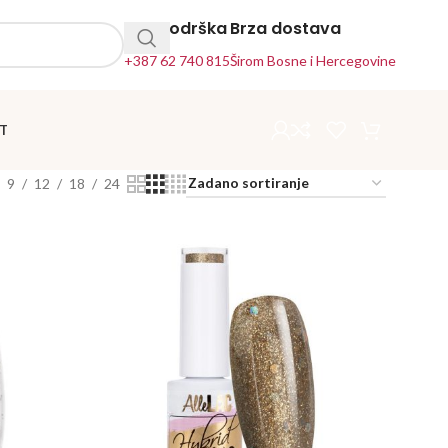
24h Podrška
Brza dostava
+387 62 740 815
Širom Bosne i Hercegovine
T
9
12
18
24