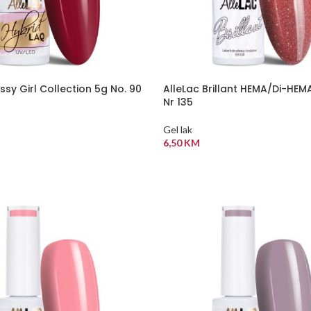
ssy Girl Collection 5g No. 90
AlleLac Brillant HEMA/Di-HEM
Nr 135
Gel lak
6,50
KM
 KORPU
DODAJ U KORPU