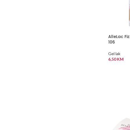
AlleLac Fi
106
Gel lak
6,50
KM
DODAJ U