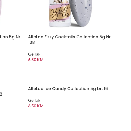
tion 5g Nr
AlleLac Fizzy Cocktails Collection 5g Nr
108
Gel lak
6,50
KM
DODAJ U KORPU
AlleLac Ice Candy Collection 5g br. 16
92
Gel lak
6,50
KM
DODAJ U KORPU