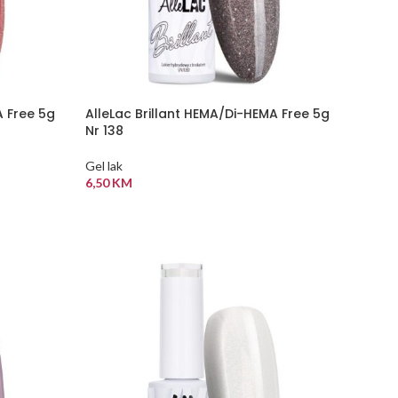
A Free 5g
AlleLac Brillant HEMA/Di-HEMA Free 5g
Nr 138
Gel lak
6,50
KM
DODAJ U KORPU