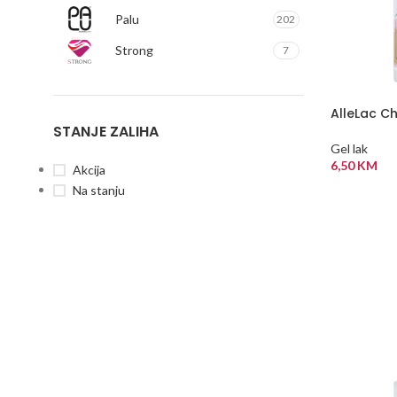
Palu
202
Strong
7
AlleLac Ch
STANJE ZALIHA
Gel lak
6,50
KM
Akcija
Na stanju
DODAJ U