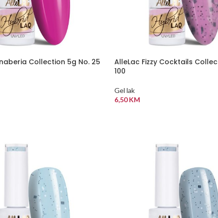
naberia Collection 5g No. 25
AlleLac Fizzy Cocktails Collec
100
Gel lak
6,50
KM
 KORPU
DODAJ U KORPU