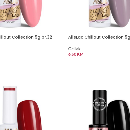
illout Collection 5g br.32
AlleLac Chillout Collection 5g
Gel lak
6,50
KM
 KORPU
DODAJ U KORPU