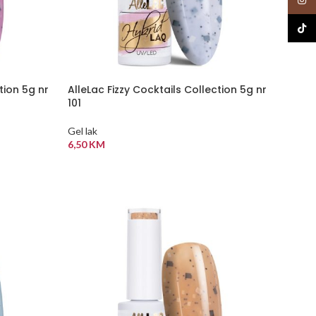
TikTo
tion 5g nr
AlleLac Fizzy Cocktails Collection 5g nr
101
Gel lak
6,50
KM
DODAJ U KORPU