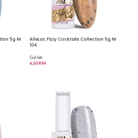
tion 5g Nr
AlleLac Fizzy Cocktails Collection 5g Nr
104
Gel lak
6,50
KM
DODAJ U KORPU