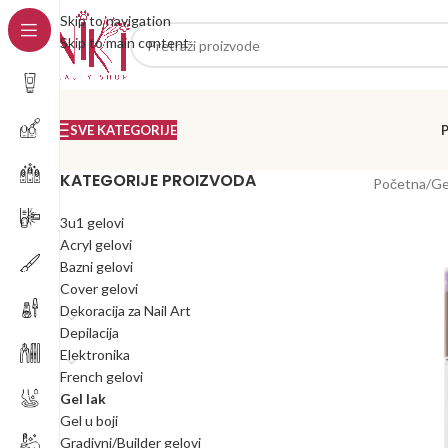
Skip to navigation
Skip to main content
SVE KATEGORIJE
KATEGORIJE PROIZVODA
Početna
/
Ge
3u1 gelovi
Acryl gelovi
Bazni gelovi
Cover gelovi
Dekoracija za Nail Art
Depilacija
Elektronika
French gelovi
Gel lak
Gel u boji
Gradivni/Builder gelovi