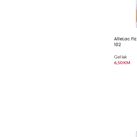
AlleLac Fi
102
Gel lak
6,50
KM
DODAJ U