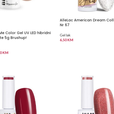
AlleLac American Dream Coll
Nr 67
Me Color Gel UV LED hibridni
Gel lak
te 5g Brushup!
6,50
KM
DODAJ U KORPU
00
KM
 KORPU