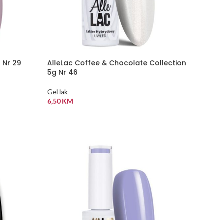
 Nr 29
AlleLac Coffee & Chocolate Collection
5g Nr 46
Gel lak
6,50
KM
DODAJ U KORPU