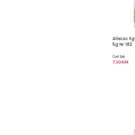
AlleLac E
5g Nr 182
Gel lak
7,50
KM
DODAJ U