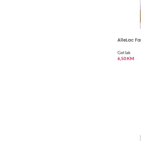
AlleLac Fa
Gel lak
6,50
KM
DODAJ U