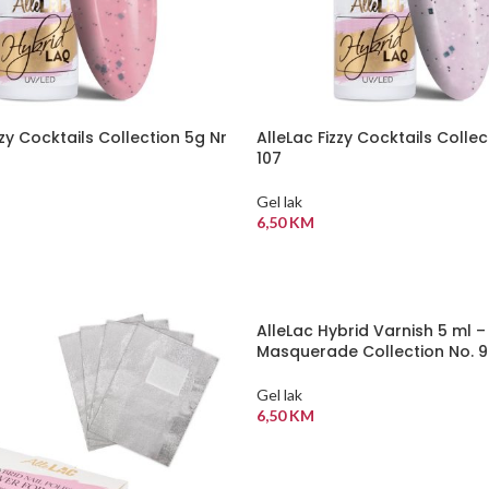
zzy Cocktails Collection 5g Nr
AlleLac Fizzy Cocktails Collec
107
Gel lak
6,50
KM
 KORPU
DODAJ U KORPU
AlleLac Hybrid Varnish 5 ml –
Masquerade Collection No. 
Gel lak
6,50
KM
DODAJ U KORPU