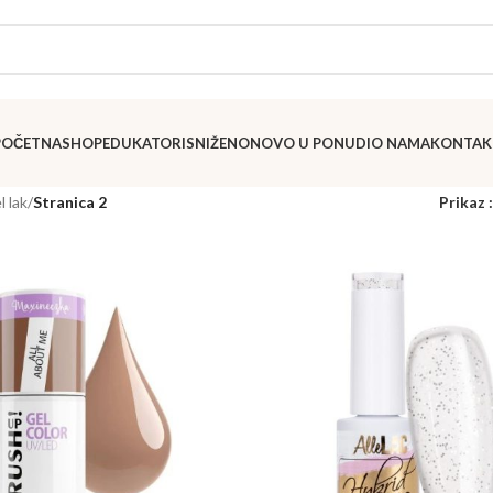
POČETNA
SHOP
EDUKATORI
SNIŽENO
NOVO U PONUDI
O NAMA
KONTAK
l lak
/
Stranica 2
Prikaz