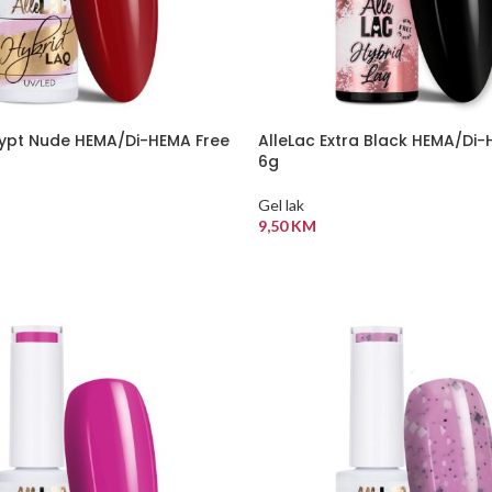
gypt Nude HEMA/Di-HEMA Free
AlleLac Extra Black HEMA/Di-
6g
Gel lak
9,50
KM
 KORPU
DODAJ U KORPU