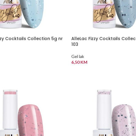
zzy Cocktails Collection 5g nr
AlleLac Fizzy Cocktails Collec
103
Gel lak
6,50
KM
 KORPU
DODAJ U KORPU