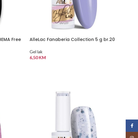
HEMA Free
AlleLac Fanaberia Collection 5 g br.20
Gel lak
6,50
KM
DODAJ U KORPU
Face
Insta