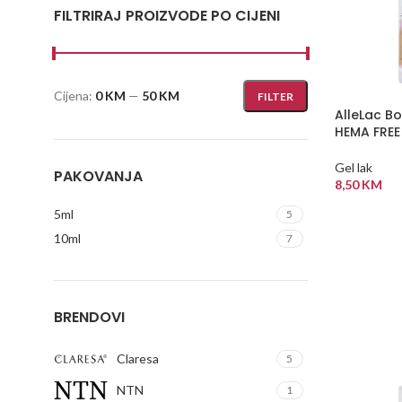
FILTRIRAJ PROIZVODE PO CIJENI
Cijena:
0 KM
—
50 KM
FILTER
AlleLac Bo
HEMA FREE
Gel lak
PAKOVANJA
8,50
KM
DODAJ U
5ml
5
10ml
7
BRENDOVI
Claresa
5
NTN
1