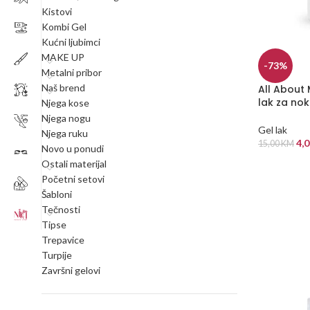
Kistovi
Kombi Gel
Kućni ljubimci
MAKE UP
-73%
Metalni pribor
Naš brend
All About 
lak za nok
Njega kose
Njega nogu
Gel lak
Njega ruku
4,
15,00
KM
Novo u ponudi
Ostali materijal
DODAJ U
Početni setovi
Šabloni
Tečnosti
Tipse
Trepavice
Turpije
Završni gelovi