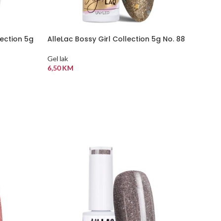
ection 5g
AlleLac Bossy Girl Collection 5g No. 88
Gel lak
6,50
KM
DODAJ U KORPU