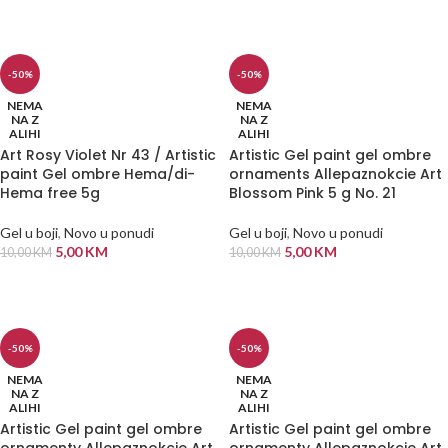
DODAJ U KORPU
-50%
-50%
NEMA
NEMA
NA Z
NA Z
ALIHI
ALIHI
Art Rosy Violet Nr 43 / Artistic
Artistic Gel paint gel ombre
paint Gel ombre Hema/di-
ornaments Allepaznokcie Art
Hema free 5g
Blossom Pink 5 g No. 21
Gel u boji
,
Novo u ponudi
Gel u boji
,
Novo u ponudi
5,00
KM
5,00
KM
10,00
KM
10,00
KM
PROČITAJ VIŠE
PROČITAJ VIŠE
-50%
-50%
NEMA
NEMA
NA Z
NA Z
ALIHI
ALIHI
Artistic Gel paint gel ombre
Artistic Gel paint gel ombre