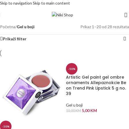
Skip to navigation
Skip to main content
Početna
/
Gel u boji
Prikaz 1–20 od 28 rezultata
Prikaži filter
-50%
Artistic Gel paint gel ombre
ornaments Allepaznokcie Be
on Trend Pink Lipstick 5 g no.
39
Gel u boji
5,00
KM
10,00
KM
DODAJ U KORPU
-50%