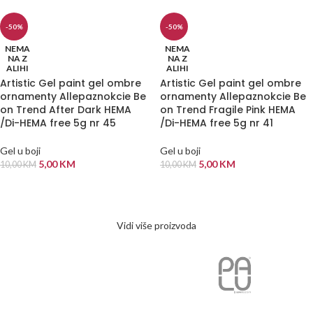
-50%
-50%
NEMA
NEMA
NA Z
NA Z
ALIHI
ALIHI
Artistic Gel paint gel ombre
Artistic Gel paint gel ombre
ornamenty Allepaznokcie Be
ornamenty Allepaznokcie Be
on Trend After Dark HEMA
on Trend Fragile Pink HEMA
/Di-HEMA free 5g nr 45
/Di-HEMA free 5g nr 41
Gel u boji
Gel u boji
5,00
KM
5,00
KM
10,00
KM
10,00
KM
PROČITAJ VIŠE
PROČITAJ VIŠE
Vidi više proizvoda