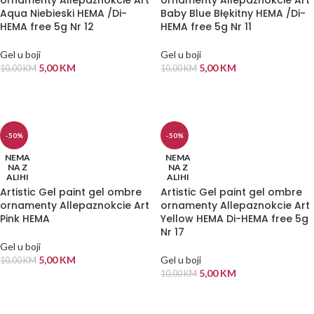
ornamenty Allepaznokcie Art
ornamenty Allepaznokcie Art
Aqua Niebieski HEMA /Di-
Baby Blue Błękitny HEMA /Di-
HEMA free 5g Nr 12
HEMA free 5g Nr 11
Gel u boji
Gel u boji
5,00
KM
5,00
KM
10,00
KM
10,00
KM
PROČITAJ VIŠE
PROČITAJ VIŠE
-50%
-50%
NEMA
NEMA
NA Z
NA Z
ALIHI
ALIHI
Artistic Gel paint gel ombre
Artistic Gel paint gel ombre
ornamenty Allepaznokcie Art
ornamenty Allepaznokcie Art
Pink HEMA
Yellow HEMA Di-HEMA free 5g
Nr 17
Gel u boji
5,00
KM
Gel u boji
10,00
KM
5,00
KM
10,00
KM
PROČITAJ VIŠE
PROČITAJ VIŠE