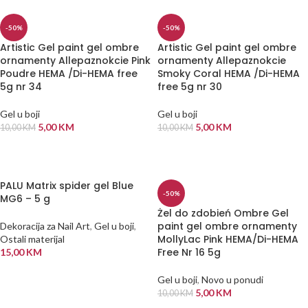
-50%
-50%
Artistic Gel paint gel ombre
Artistic Gel paint gel ombre
ornamenty Allepaznokcie Pink
ornamenty Allepaznokcie
Poudre HEMA /Di-HEMA free
Smoky Coral HEMA /Di-HEMA
5g nr 34
free 5g nr 30
Gel u boji
Gel u boji
5,00
KM
5,00
KM
10,00
KM
10,00
KM
DODAJ U KORPU
DODAJ U KORPU
PALU Matrix spider gel Blue
-50%
MG6 – 5 g
Żel do zdobień Ombre Gel
paint gel ombre ornamenty
Dekoracija za Nail Art
,
Gel u boji
,
MollyLac Pink HEMA/Di-HEMA
Ostali materijal
Free Nr 16 5g
15,00
KM
DODAJ U KORPU
Gel u boji
,
Novo u ponudi
5,00
KM
10,00
KM