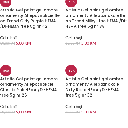
-50%
-50%
Artistic Gel paint gel ombre
Artistic Gel paint gel ombre
ornamenty Allepaznokcie Be
ornamenty Allepaznokcie Be
on Trend Girly Purple HEMA
on Trend Milky Lilac HEMA /Di-
/Di-HEMA free 5g nr 42
HEMA free 5g nr 38
Gel u boji
Gel u boji
5,00
KM
5,00
KM
10,00
KM
10,00
KM
DODAJ U KORPU
DODAJ U KORPU
-50%
-50%
Artistic Gel paint gel ombre
Artistic Gel paint gel ombre
ornamenty Allepaznokcie
ornamenty Allepaznokcie
Classic Pink HEMA /Di-HEMA
Dirty Rose HEMA /Di-HEMA
free 5g nr 26
free 5g nr 32
Gel u boji
Gel u boji
5,00
KM
5,00
KM
10,00
KM
10,00
KM
DODAJ U KORPU
DODAJ U KORPU