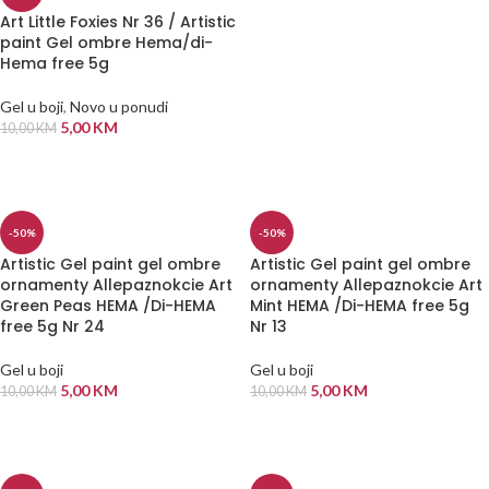
Art Little Foxies Nr 36 / Artistic
paint Gel ombre Hema/di-
Hema free 5g
Gel u boji
,
Novo u ponudi
5,00
KM
10,00
KM
DODAJ U KORPU
-50%
-50%
Artistic Gel paint gel ombre
Artistic Gel paint gel ombre
ornamenty Allepaznokcie Art
ornamenty Allepaznokcie Art
Green Peas HEMA /Di-HEMA
Mint HEMA /Di-HEMA free 5g
free 5g Nr 24
Nr 13
Gel u boji
Gel u boji
5,00
KM
5,00
KM
10,00
KM
10,00
KM
DODAJ U KORPU
DODAJ U KORPU