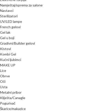
Namještaj/oprema za salone
Nastavci
Sterilizatori
UV/LED lampe
French gelovi
Gel lak
Gel u boji
Gradivni/Builder gelovi
Kistovi
Kombi Gel
Kućni ljubimci
MAKE UP
Lice
Obrve
Oči
Usta
Metalni pribor
Kliješta/Canagle
Pogurivač
Škarice/makazice