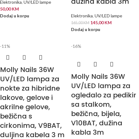
dužina kabla 3m
Elektronika
,
UV/LED lampe
50,00
KM
Dodaj u korpu
Elektronika
,
UV/LED lampe
145,00
KM
165,00
KM
Dodaj u korpu
-11%
-16%
Molly Nails 36W
Molly Nails 36W
UV/LED lampa za
UV/LED lampa za
nokte za hibridne
ogledalo za pedikir
lakove, gelove i
sa stalkom,
akrilne gelove,
bežična, bijela,
bežična s
V10BAT, dužina
cirkonima, V9BAT,
kabla 3m
duljina kabela 3 m