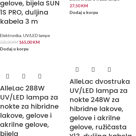
gelove, bijela SUN
27,50
KM
1S PRO, duljina
Dodaj u korpu
kabela 3 m
Elektronika
,
UV/LED lampe
165,00
KM
220,00
KM
Dodaj u korpu
AlleLac dvostruka
AlleLac 288W
UV/LED lampa za
UV/LED lampa za
nokte 248W za
nokte za hibridne
hibridne lakove,
lakove, gelove i
gelove i akrilne
akrilne gelove,
gelove, ružičasta
bijela