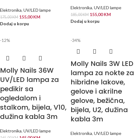
Elektronika
,
UV/LED lampe
Elektronika
,
UV/LED lampe
155,00
KM
185,00
KM
155,00
KM
175,00
KM
Dodaj u korpu
Dodaj u korpu
-12%
-34%
Molly Nails 3W LED
Molly Nails 36W
lampa za nokte za
UV/LED lampa za
hibridne lakove,
pedikir sa
gelove i akrilne
ogledalom i
gelove, bežična,
stalkom, bijela, V10,
bijela, U2, dužina
dužina kabla 3m
kabla 3m
Elektronika
,
UV/LED lampe
Elektronika
,
UV/LED lampe
145,00
KM
165,00
KM