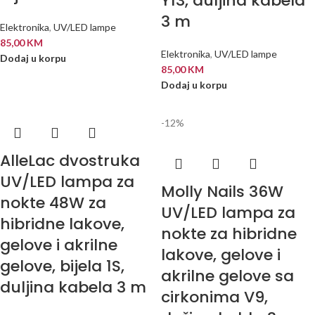
Y13, duljina kabela
3 m
Elektronika
,
UV/LED lampe
85,00
KM
Elektronika
,
UV/LED lampe
Dodaj u korpu
85,00
KM
Dodaj u korpu
-12%
AlleLac dvostruka
UV/LED lampa za
Molly Nails 36W
nokte 48W za
UV/LED lampa za
hibridne lakove,
nokte za hibridne
gelove i akrilne
lakove, gelove i
gelove, bijela 1S,
akrilne gelove sa
duljina kabela 3 m
cirkonima V9,