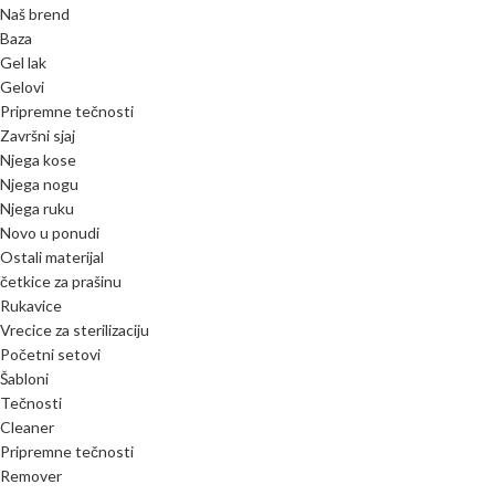
Naš brend
Baza
Gel lak
Gelovi
Pripremne tečnosti
Završni sjaj
Njega kose
Njega nogu
Njega ruku
Novo u ponudi
Ostali materijal
četkice za prašinu
Rukavice
Vrecice za sterilizaciju
Početni setovi
Šabloni
Tečnosti
Cleaner
Pripremne tečnosti
Remover