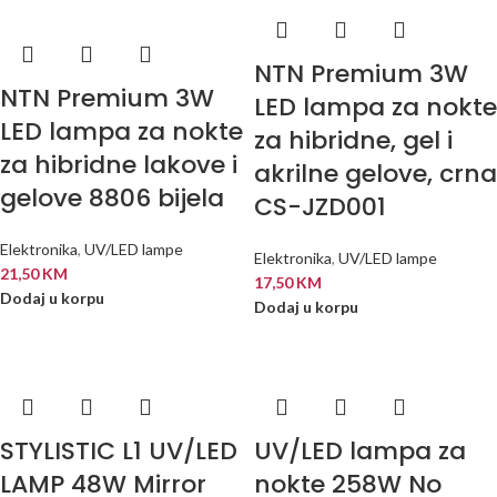
NTN Premium 3W
NTN Premium 3W
LED lampa za nokte
LED lampa za nokte
za hibridne, gel i
za hibridne lakove i
akrilne gelove, crna
gelove 8806 bijela
CS-JZD001
Elektronika
,
UV/LED lampe
Elektronika
,
UV/LED lampe
21,50
KM
17,50
KM
Dodaj u korpu
Dodaj u korpu
STYLISTIC L1 UV/LED
UV/LED lampa za
LAMP 48W Mirror
nokte 258W No