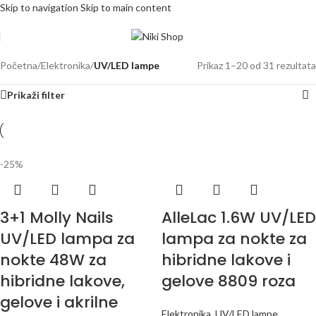
Skip to navigation
Skip to main content
Početna
/
Elektronika
/
UV/LED lampe
Prikaz 1–20 od 31 rezultata
Prikaži filter
-25%
3+1 Molly Nails
AlleLac 1.6W UV/LED
UV/LED lampa za
lampa za nokte za
nokte 48W za
hibridne lakove i
hibridne lakove,
gelove 8809 roza
gelove i akrilne
Elektronika
,
UV/LED lampe