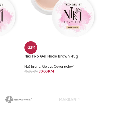
-33%
Niki Tixo Gel Nude Brown 45g
Naš brend
,
Gelovi
,
Cover gelovi
30,00
KM
45,00
KM
DODAJ U KORPU