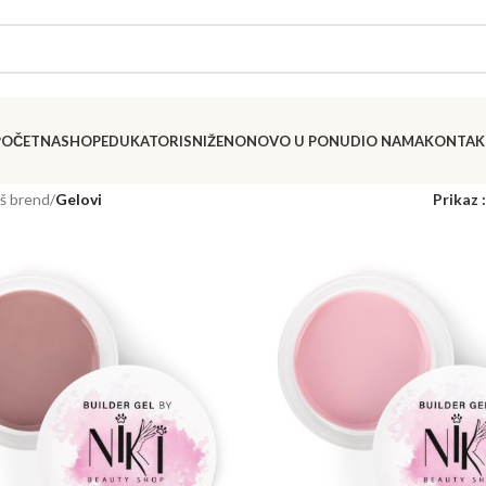
POČETNA
SHOP
EDUKATORI
SNIŽENO
NOVO U PONUDI
O NAMA
KONTAK
š brend
/
Gelovi
Prikaz