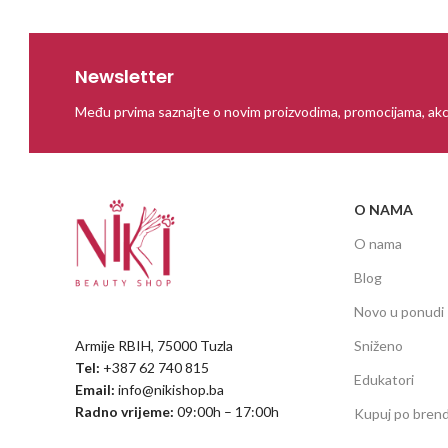
Newsletter
Među prvima saznajte o novim proizvodima, promocijama, akc
O NAMA
O nama
Blog
Novo u ponudi
Armije RBIH, 75000 Tuzla
Sniženo
Tel:
+387 62 740 815
Edukatori
Email:
info@nikishop.ba
Radno vrijeme:
09:00h – 17:00h
Kupuj po bren