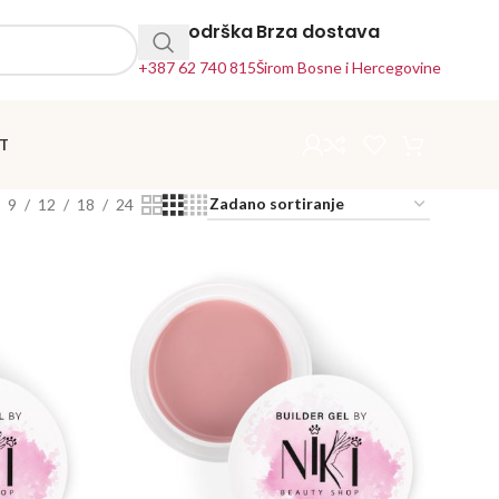
24h Podrška
Brza dostava
+387 62 740 815
Širom Bosne i Hercegovine
T
9
12
18
24