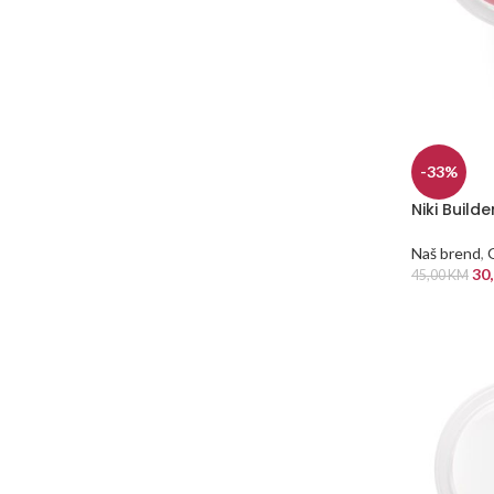
-33%
Niki Build
Naš brend
,
30
45,00
KM
DODAJ U