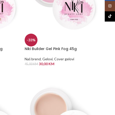
Insta
TikTo
-33%
5g
Niki Builder Gel Pink Fog 45g
Naš brend
,
Gelovi
,
Cover gelovi
30,00
KM
45,00
KM
DODAJ U KORPU