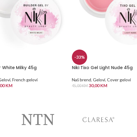
-33%
er White Milky 45g
Niki Tixo Gel Light Nude 45g
Gelovi
,
French gelovi
Naš brend
,
Gelovi
,
Cover gelovi
,00
KM
30,00
KM
45,00
KM
 KORPU
DODAJ U KORPU