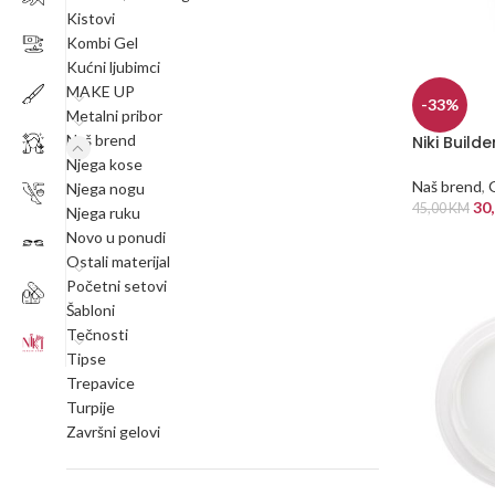
Kistovi
Kombi Gel
Kućni ljubimci
MAKE UP
-33%
Metalni pribor
Naš brend
Niki Build
Njega kose
Naš brend
,
Njega nogu
30
45,00
KM
Njega ruku
Novo u ponudi
DODAJ U
Ostali materijal
Početni setovi
Šabloni
Tečnosti
Tipse
Trepavice
Turpije
Završni gelovi