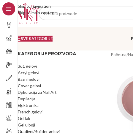
Skip to navigation
Skip to main content
SVE KATEGORIJE
KATEGORIJE PROIZVODA
Početna
/
Na
3u1 gelovi
Acryl gelovi
Bazni gelovi
Cover gelovi
Dekoracija za Nail Art
Depilacija
Elektronika
French gelovi
Gel lak
Gel u boji
Gradivni/Builder gelovi