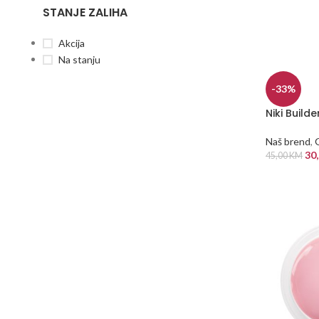
STANJE ZALIHA
Akcija
Na stanju
-33%
Niki Build
Naš brend
,
30
45,00
KM
DODAJ U