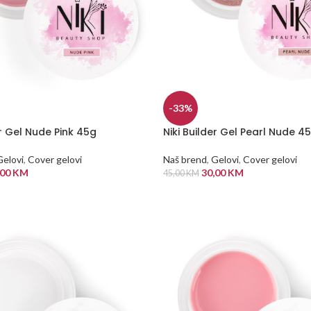
-33%
er Gel Nude Pink 45g
Niki Builder Gel Pearl Nude 4
Gelovi
,
Cover gelovi
Naš brend
,
Gelovi
,
Cover gelovi
,00
KM
30,00
KM
45,00
KM
 KORPU
DODAJ U KORPU