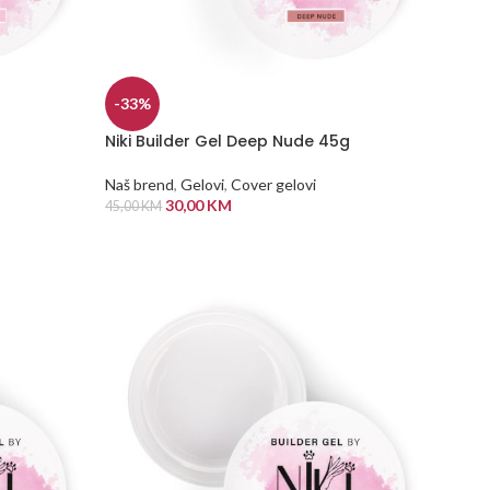
-33%
Niki Builder Gel Deep Nude 45g
Naš brend
,
Gelovi
,
Cover gelovi
30,00
KM
45,00
KM
DODAJ U KORPU