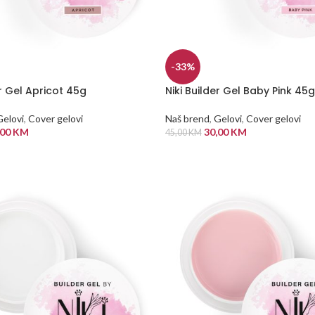
-33%
er Gel Apricot 45g
Niki Builder Gel Baby Pink 45g
Gelovi
,
Cover gelovi
Naš brend
,
Gelovi
,
Cover gelovi
,00
KM
30,00
KM
45,00
KM
 KORPU
DODAJ U KORPU