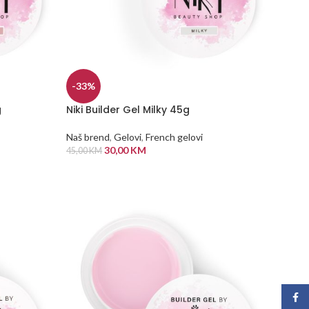
-33%
g
Niki Builder Gel Milky 45g
Naš brend
,
Gelovi
,
French gelovi
30,00
KM
45,00
KM
DODAJ U KORPU
Face