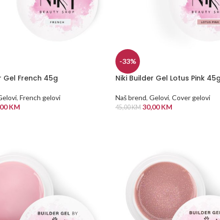
-33%
er Gel French 45g
Niki Builder Gel Lotus Pink 45
Gelovi
,
French gelovi
Naš brend
,
Gelovi
,
Cover gelovi
,00
KM
30,00
KM
45,00
KM
 KORPU
DODAJ U KORPU