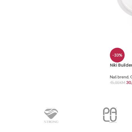
-33%
Niki Build
Naš brend
,
30
45,00
KM
DODAJ U