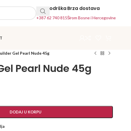
24h Podrška
Brza dostava
+387 62 740 815
Širom Bosne i Hercegovine
T
Builder Gel Pearl Nude 45g
 Gel Pearl Nude 45g
DODAJ U KORPU
lja