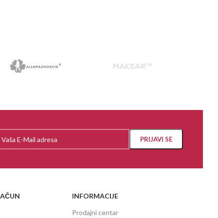
PROČI
RAČUN
INFORMACIJE
Prodajni centar