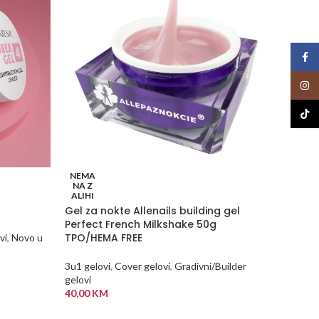
Face
Insta
TikTo
NEMA
-55%
NA Z
ALIHI
Gel za nokte Allenails building gel
NEMA
NA Z
Perfect French Milkshake 50g
ALIHI
TPO/HEMA FREE
vi
,
Novo u
Pink Ge
Allepa
3u1 gelovi
,
Cover gelovi
,
Gradivni/Builder
gelovi
3u1 gelo
40,00
KM
gelovi
PROČITAJ VIŠE
145,00
K