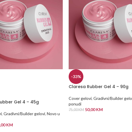
-33%
Claresa Rubber Gel 4 – 90g
Cover gelovi
,
Gradivni/Builder gelo
ubber Gel 4 – 45g
ponudi
50,00
KM
75,00
KM
i
,
Gradivni/Builder gelovi
,
Novo u
DODAJ U KORPU
,00
KM