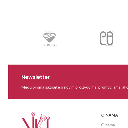
PROČITAJ VIŠE
PROČITAJ
Newsletter
Među prvima saznajte o novim proizvodima, promocijama, akc
O NAMA
O nama