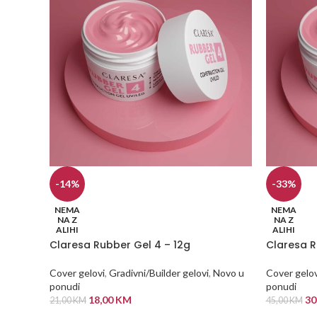
-14%
-33%
NEMA
NEMA
NA Z
NA Z
ALIHI
ALIHI
Claresa Rubber Gel 4 – 12g
Claresa R
Cover gelovi
,
Gradivni/Builder gelovi
,
Novo u
Cover gelov
ponudi
ponudi
18,00
KM
30
21,00
KM
45,00
KM