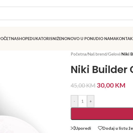
POČETNA
SHOP
EDUKATORI
SNIŽENO
NOVO U PONUDI
O NAMA
KONTAK
Početna
/
Naš brend
/
Gelovi
/
Niki 
Niki Builder
30,00
KM
45,00
KM
-
+
Uporedi
Dodaj u listu že