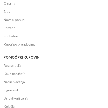
O nama
Blog
Novo u ponudi
Sniženo
Edukatori
Kupuj po brendovima
POMOĆ PRI KUPOVINI
Registracija
Kako naručiti?
Način plaćanja
Sigurnost
Uslovi korištenja
Kolačići