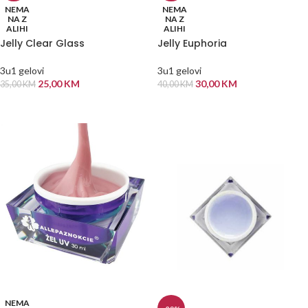
NEMA
NEMA
NA Z
NA Z
ALIHI
ALIHI
Jelly Clear Glass
Jelly Euphoria
3u1 gelovi
3u1 gelovi
25,00
KM
30,00
KM
35,00
KM
40,00
KM
PROČITAJ VIŠE
PROČITAJ VIŠE
NEMA