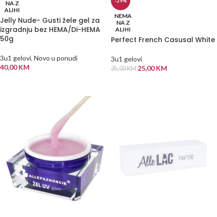
-29%
NA Z
ALIHI
NEMA
Jelly Nude- Gusti žele gel za
NA Z
izgradnju bez HEMA/Di-HEMA
ALIHI
50g
Perfect French Casusal White
3u1 gelovi
,
Novo u ponudi
3u1 gelovi
40,00
KM
25,00
KM
35,00
KM
PROČITAJ VIŠE
PROČITAJ VIŠE