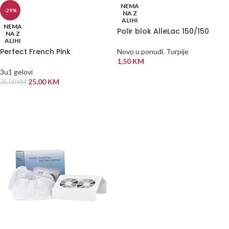
NEMA
-29%
NA Z
ALIHI
NEMA
Polir blok AlleLac 150/150
NA Z
ALIHI
Perfect French Pink
Novo u ponudi
,
Turpije
1,50
KM
3u1 gelovi
PROČITAJ VIŠE
25,00
KM
35,00
KM
PROČITAJ VIŠE