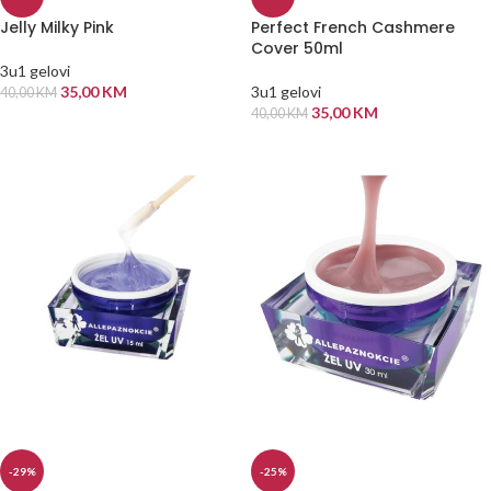
Jelly Milky Pink
Perfect French Cashmere
Cover 50ml
3u1 gelovi
35,00
KM
3u1 gelovi
40,00
KM
35,00
KM
40,00
KM
DODAJ U KORPU
DODAJ U KORPU
-29%
-25%