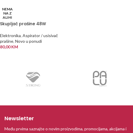
NEMA
NA Z
ALIHI
Skupljač prašine 48W
Elektronika
,
Aspirator / usisivač
prašine
,
Novo u ponudi
80,00
KM
PROČITAJ VIŠE
Newsletter
Među prvima saznajte o novim proizvodima, promocijama, akcijama i