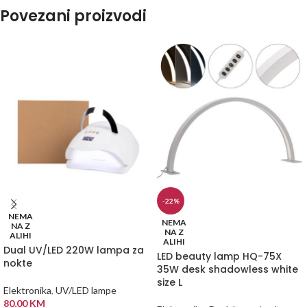
Povezani proizvodi
-22%
NEMA
NEMA
NA Z
NA Z
ALIHI
ALIHI
Dual UV/LED 220W lampa za
LED beauty lamp HQ-75X
nokte
35W desk shadowless white
size L
Elektronika
,
UV/LED lampe
80,00
KM