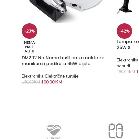
-23%
-42%
Lampa ko
NEMA
NA Z
25W S
ALIHI
DM202 No Name bušilica za nokte za
Elektronika
manikuru i pedikuru 65W bijela
ponudi
1
180,00
KM
Elektronika
,
Električne turpije
DODAJ U
100,00
KM
130,00
KM
PROČITAJ VIŠE