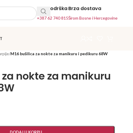
24h Podrška
Brza dostava
+387 62 740 815
Širom Bosne i Hercegovine
T
urpije
/
M16 bušilica za nokte za manikuru i pedikuru 68W
a za nokte za manikuru
68W
DODAJ U KORPU