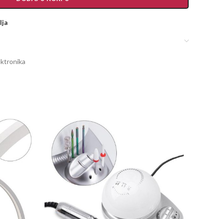
lja
ektronika