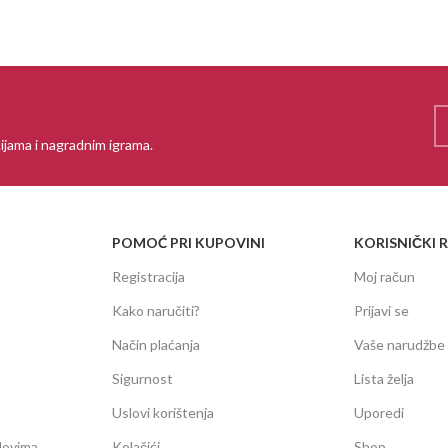
ijama i nagradnim igrama.
POMOĆ PRI KUPOVINI
KORISNIČKI 
Registracija
Moj račun
Kako naručiti?
Prijavi se
Način plaćanja
Vaše narudžbe
Sigurnost
Lista želja
Uslovi korištenja
Uporedi
dovima
Kolačići
Shop