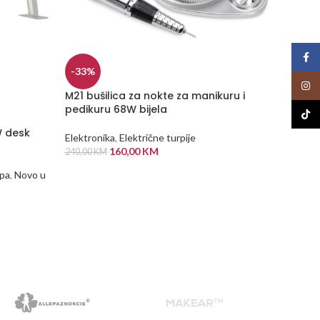
Face
-33%
Insta
NEMA
M21 bušilica za nokte za manikuru i
NA Z
pedikuru 68W bijela
ALIHI
TikTo
Skuplj
W desk
Elektronika
,
Električne turpije
160,00
KM
240,00
KM
Elektron
u ponud
DODAJ U KORPU
mpa
,
Novo u
80,00
K
PROČI