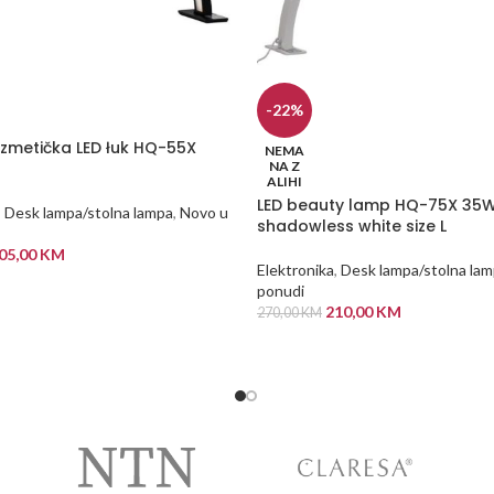
-22%
zmetička LED łuk HQ-55X
NEMA
NA Z
ALIHI
LED beauty lamp HQ-75X 35
,
Desk lampa/stolna lampa
,
Novo u
shadowless white size L
05,00
KM
Elektronika
,
Desk lampa/stolna la
 KORPU
ponudi
210,00
KM
270,00
KM
PROČITAJ VIŠE