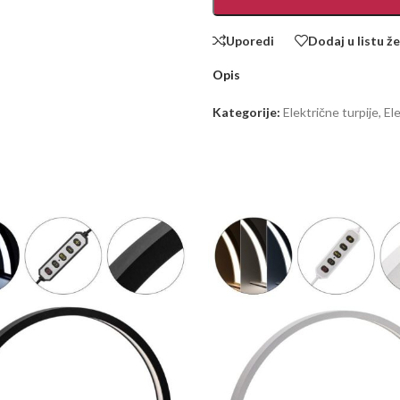
Uporedi
Dodaj u listu že
Opis
Kategorije:
Električne turpije
,
El