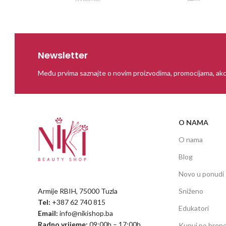
Newsletter
Među prvima saznajte o novim proizvodima, promocijama, akc
O NAMA
O nama
Blog
Novo u ponudi
Armije RBIH, 75000 Tuzla
Sniženo
Tel:
+387 62 740 815
Edukatori
Email:
info@nikishop.ba
Radno vrijeme:
09:00h – 17:00h
Kupuj po bren