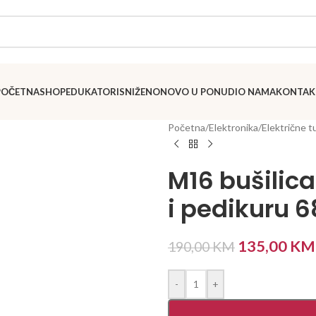
POČETNA
SHOP
EDUKATORI
SNIŽENO
NOVO U PONUDI
O NAMA
KONTAK
Početna
/
Elektronika
/
Električne t
M16 bušilic
i pedikuru 
135,00
KM
190,00
KM
-
+