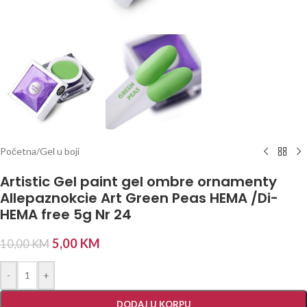
Početna
/
Gel u boji
Artistic Gel paint gel ombre ornamenty
Allepaznokcie Art Green Peas HEMA /Di-
HEMA free 5g Nr 24
5,00
KM
10,00
KM
-
+
DODAJ U KORPU