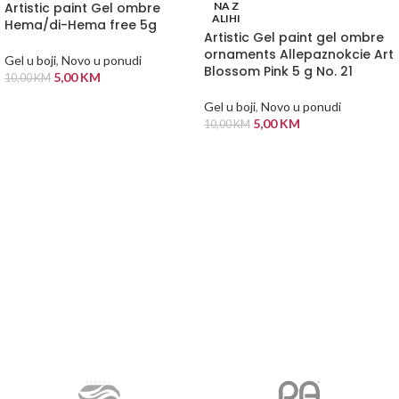
Artistic paint Gel ombre
NA Z
ALIHI
Hema/di-Hema free 5g
Artistic Gel paint gel ombre
ornaments Allepaznokcie Art
Gel u boji
,
Novo u ponudi
Blossom Pink 5 g No. 21
5,00
KM
10,00
KM
DODAJ U KORPU
Gel u boji
,
Novo u ponudi
5,00
KM
10,00
KM
PROČITAJ VIŠE