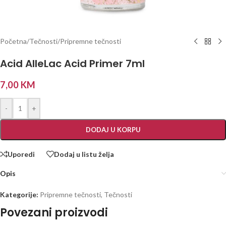
Početna
/
Tečnosti
/
Pripremne tečnosti
Acid AlleLac Acid Primer 7ml
7,00
KM
-
+
DODAJ U KORPU
Uporedi
Dodaj u listu želja
Opis
Kategorije:
Pripremne tečnosti
,
Tečnosti
Povezani proizvodi