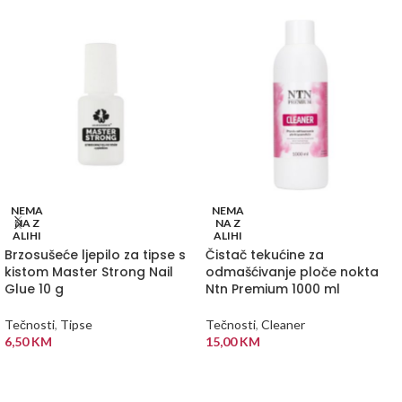
NEMA
NEMA
NA Z
NA Z
ALIHI
ALIHI
Brzosušeće ljepilo za tipse s
Čistač tekućine za
kistom Master Strong Nail
odmašćivanje ploče nokta
Glue 10 g
Ntn Premium 1000 ml
Tečnosti
,
Tipse
Tečnosti
,
Cleaner
6,50
KM
15,00
KM
PROČITAJ VIŠE
PROČITAJ VIŠE