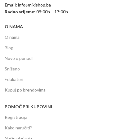
Email:
info@nikishop.ba
Radno vrijeme:
09:00h – 17:00h
O NAMA
O nama
Blog
Novo u ponudi
Sniženo
Edukatori
Kupuj po brendovima
POMOĆ PRI KUPOVINI
Registracija
Kako naručiti?
Način plaćanja