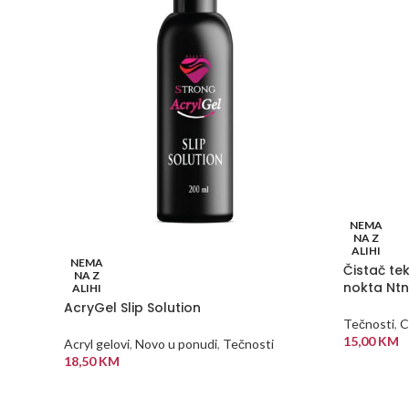
NEMA
NA Z
ALIHI
NEMA
Čistač te
NA Z
nokta Ntn
ALIHI
AcryGel Slip Solution
Tečnosti
,
C
15,00
KM
Acryl gelovi
,
Novo u ponudi
,
Tečnosti
18,50
KM
PROČITAJ
PROČITAJ VIŠE