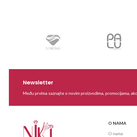
Newsletter
Među prvima saznajte o novim proizvodima, promocijama, akc
O NAMA
O nama