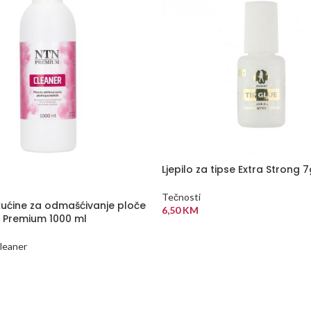
Ljepilo za tipse Extra Strong 
Tečnosti
kućine za odmašćivanje ploče
6,50
KM
 Premium 1000 ml
DODAJ U KORPU
leaner
 VIŠE