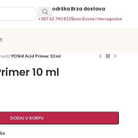
24h Podrška
Brza dostava
+387 62 740 815
Širom Bosne i Hercegovine
T
nosti
/
YOSHI Acid Primer 10 ml
rimer 10 ml
DODAJ U KORPU
lja