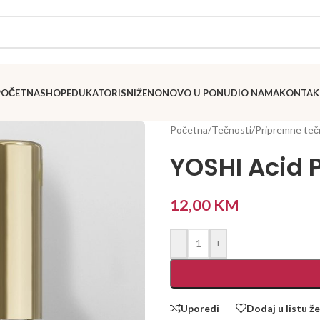
POČETNA
SHOP
EDUKATORI
SNIŽENO
NOVO U PONUDI
O NAMA
KONTAK
Početna
/
Tečnosti
/
Pripremne teč
YOSHI Acid P
12,00
KM
-
+
Uporedi
Dodaj u listu že