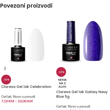
Povezani proizvodi
-35%
NEMA
-35%
NA Z
Claresa Gel lak Celebration
ALIHI
Claresa Gel lak Galaxy Nauy
Blue 5g
Gel lak
,
Novo u ponudi
7,50
KM
–
10,00
KM
Gel lak
,
Novo u ponudi
ODABERI OPCIJE