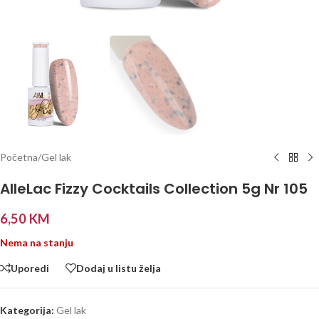
Početna
/
Gel lak
AlleLac Fizzy Cocktails Collection 5g Nr 105
6,50
KM
Nema na stanju
Uporedi
Dodaj u listu želja
Kategorija:
Gel lak