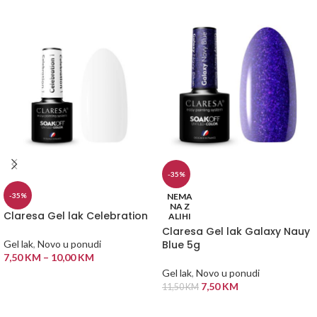
-35%
NEMA
-35%
NA Z
Claresa Gel lak Celebration
ALIHI
Claresa Gel lak Galaxy Nauy
Blue 5g
Gel lak
,
Novo u ponudi
7,50
KM
–
10,00
KM
Gel lak
,
Novo u ponudi
ODABERI OPCIJE
7,50
KM
11,50
KM
PROČITAJ VIŠE