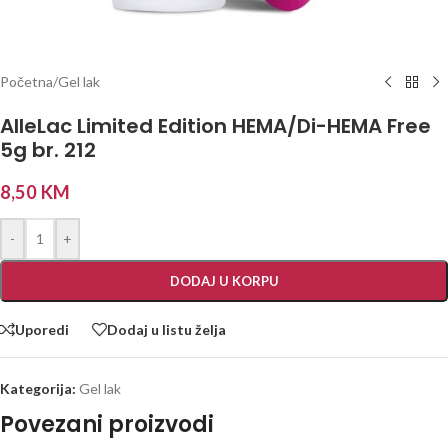
Početna
/
Gel lak
AlleLac Limited Edition HEMA/Di-HEMA Free
5g br. 212
8,50
KM
-
+
DODAJ U KORPU
Uporedi
Dodaj u listu želja
Kategorija:
Gel lak
Povezani proizvodi