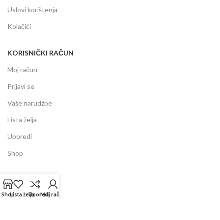
Uslovi korištenja
Kolačići
KORISNIČKI RAČUN
Moj račun
Prijavi se
Vaše narudžbe
Lista želja
Uporedi
Shop
INFORMACIJE
Shop
Lista želja
Uporedi
Moj račun
Prodajni centar
Garancija