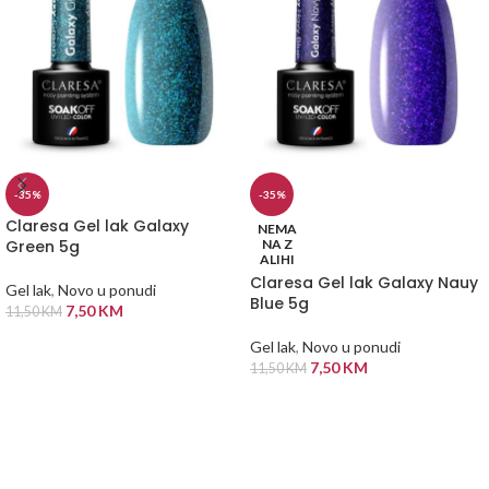
-35%
-35%
Claresa Gel lak Galaxy
NEMA
Green 5g
NA Z
ALIHI
Claresa Gel lak Galaxy Nauy
Gel lak
,
Novo u ponudi
Blue 5g
7,50
KM
11,50
KM
DODAJ U KORPU
Gel lak
,
Novo u ponudi
7,50
KM
11,50
KM
PROČITAJ VIŠE