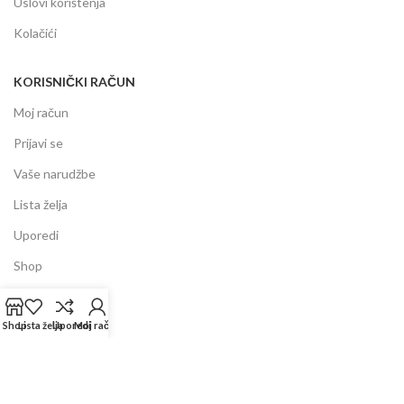
Uslovi korištenja
Kolačići
KORISNIČKI RAČUN
Moj račun
Prijavi se
Vaše narudžbe
Lista želja
Uporedi
Shop
INFORMACIJE
Shop
Lista želja
Uporedi
Moj račun
Prodajni centar
Garancija