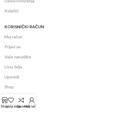
Uslovi korištenja
Kolačići
KORISNIČKI RAČUN
Moj račun
Prijavi se
Vaše narudžbe
Lista želja
Uporedi
Shop
INFORMACIJE
Shop
Lista želja
Uporedi
Moj račun
Prodajni centar
Garancija