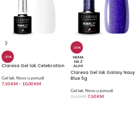
-35%
NEMA
-35%
NA Z
Claresa Gel lak Celebration
ALIHI
Claresa Gel lak Galaxy Nauy
Blue 5g
Gel lak
,
Novo u ponudi
7,50
KM
–
10,00
KM
Gel lak
,
Novo u ponudi
ODABERI OPCIJE
7,50
KM
11,50
KM
PROČITAJ VIŠE