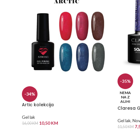
-35%
NEMA
-34%
NA Z
ALIHI
Artic kolekcija
Claresa G
Gel lak
Gel lak
,
Nov
10,50
KM
16,00
KM
7,
11,50
KM
ODABERI OPCIJE
PROČITAJ