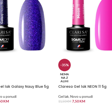
-35%
NEMA
NA Z
ALIHI
el lak Galaxy Nauy Blue 5g
Claresa Gel lak NEON 11 5g
o u ponudi
Gel lak
,
Novo u ponudi
50
KM
7,50
KM
11,50
KM
 VIŠE
PROČITAJ VIŠE