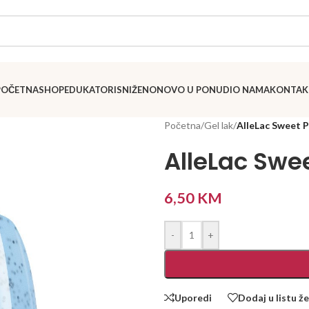
POČETNA
SHOP
EDUKATORI
SNIŽENO
NOVO U PONUDI
O NAMA
KONTAK
Početna
/
Gel lak
/
AlleLac Sweet P
AlleLac Swe
6,50
KM
-
+
Uporedi
Dodaj u listu že