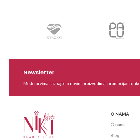
Newsletter
Među prvima saznajte o novim proizvodima, promocijama, akc
O NAMA
O nama
Blog