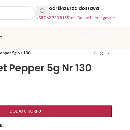
24h Podrška
Brza dostava
+387 62 740 815
Širom Bosne i Hercegovine
T
epper 5g Nr 130
et Pepper 5g Nr 130
DODAJ U KORPU
lja