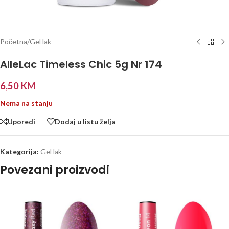
Početna
/
Gel lak
AlleLac Timeless Chic 5g Nr 174
6,50
KM
Nema na stanju
Uporedi
Dodaj u listu želja
Kategorija:
Gel lak
Povezani proizvodi