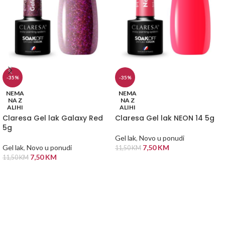
-35%
-35%
NEMA
NEMA
NA Z
NA Z
ALIHI
ALIHI
Claresa Gel lak Galaxy Red
Claresa Gel lak NEON 14 5g
5g
Gel lak
,
Novo u ponudi
Gel lak
,
Novo u ponudi
7,50
KM
11,50
KM
7,50
KM
11,50
KM
PROČITAJ VIŠE
PROČITAJ VIŠE