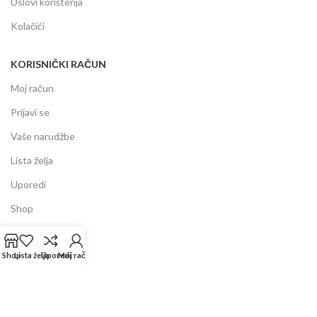
Uslovi korištenja
Kolačići
KORISNIČKI RAČUN
Moj račun
Prijavi se
Vaše narudžbe
Lista želja
Uporedi
Shop
INFORMACIJE
Shop
Lista želja
Uporedi
Moj račun
Prodajni centar
Garancija