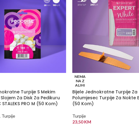
NEMA
NA Z
ALIHI
dnokratne Turpije S Mekim
Bijele Jednokratne Turpije Za
 Slojem Za Disk Za Pedikuru
Polumjesec Turpije Za Nokte 
 STALEKS PRO M (50 Kom)
(50 Kom)
,
Turpije
Turpije
23,50
KM
 VIŠE
PROČITAJ VIŠE