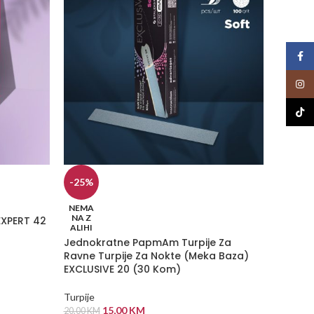
Face
Insta
TikTo
-25%
NEMA
NEMA
NA Z
NA Z
EXPERT 42
ALIHI
ALIHI
Polir b
Jednokratne PapmAm Turpije Za
Ravne Turpije Za Nokte (Meka Baza)
Novo u 
EXCLUSIVE 20 (30 Kom)
1,50
K
Turpije
PROČI
15,00
KM
20,00
KM