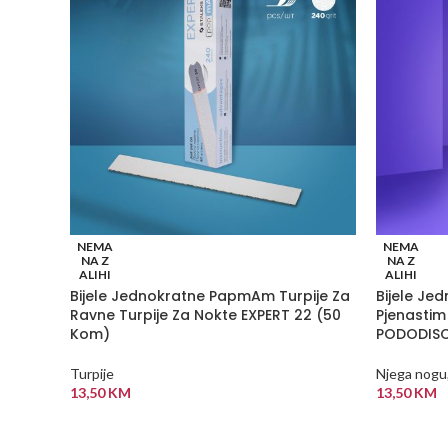
NEMA
NEMA
NA Z
NA Z
ALIHI
ALIHI
Bijele Jednokratne PapmAm Turpije Za
Bijele Je
Ravne Turpije Za Nokte EXPERT 22 (50
Pjenastim
Kom)
PODODISC
Turpije
Njega nogu
13,50
KM
13,50
KM
PROČITAJ VIŠE
PROČITAJ