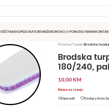
POČETNA
SHOP
EDUKATORI
SNIŽENO
NOVO U PONUDI
O NAMA
KONTAK
Početna
/
Turpije
/
Brodska turpija
Brodska turp
180/240, pa
10,00
KM
Nema na stanju
Uporedi
Dodaj u listu že