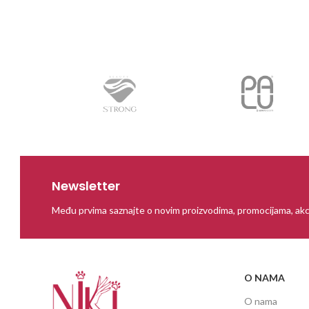
Newsletter
Među prvima saznajte o novim proizvodima, promocijama, akc
O NAMA
O nama