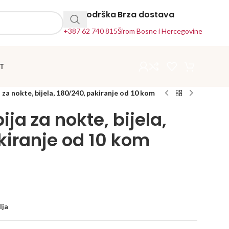
24h Podrška
Brza dostava
+387 62 740 815
Širom Bosne i Hercegovine
T
 za nokte, bijela, 180/240, pakiranje od 10 kom
ija za nokte, bijela,
kiranje od 10 kom
lja