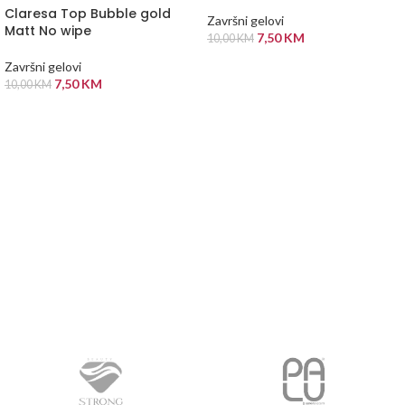
Claresa Top Bubble gold
Završni gelovi
Matt No wipe
7,50
KM
10,00
KM
DODAJ U KORPU
Završni gelovi
7,50
KM
10,00
KM
PROČITAJ VIŠE