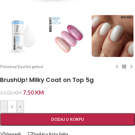
Početna
/
Završni gelovi
BrushUp! Milky Coat on Top 5g
7,50
KM
14,00
KM
-
+
DODAJ U KORPU
Uporedi
Dodaj u listu želja