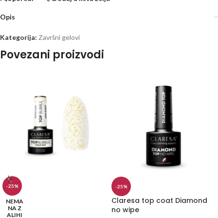
Opis
Kategorija:
Završni gelovi
Povezani proizvodi
-25%
-25%
Claresa top coat Diamond
NEMA
NA Z
no wipe
ALIHI