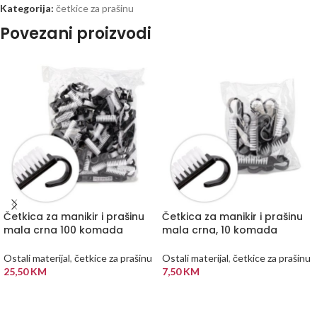
Kategorija:
četkice za prašinu
Povezani proizvodi
Četkica za manikir i prašinu
Četkica za manikir i prašinu
mala crna 100 komada
mala crna, 10 komada
Ostali materijal
,
četkice za prašinu
Ostali materijal
,
četkice za prašinu
25,50
KM
7,50
KM
DODAJ U KORPU
DODAJ U KORPU