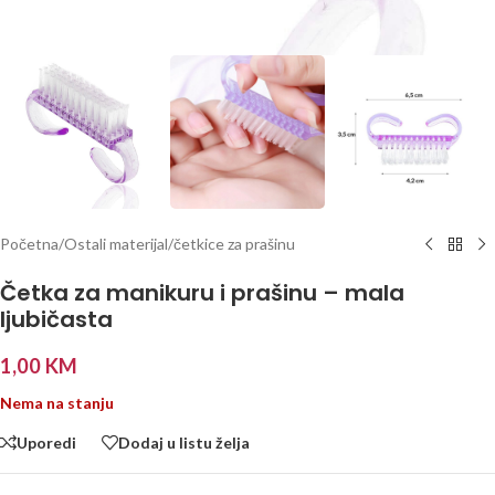
Početna
/
Ostali materijal
/
četkice za prašinu
Četka za manikuru i prašinu – mala
ljubičasta
1,00
KM
Nema na stanju
Uporedi
Dodaj u listu želja