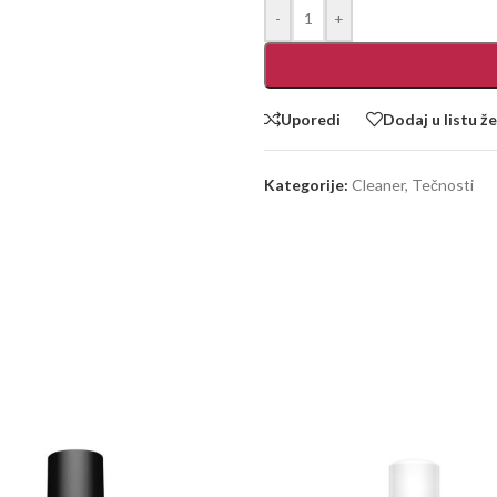
-
+
Uporedi
Dodaj u listu že
Kategorije:
Cleaner
,
Tečnosti