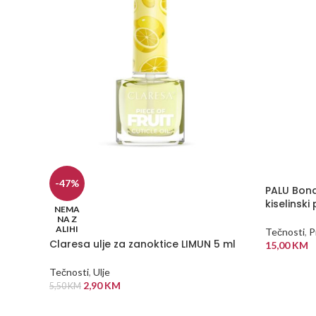
-47%
PALU Bond
kiselinski
NEMA
NA Z
ALIHI
Tečnosti
,
P
Claresa ulje za zanoktice LIMUN 5 ml
15,00
KM
DODAJ U
Tečnosti
,
Ulje
2,90
KM
5,50
KM
PROČITAJ VIŠE