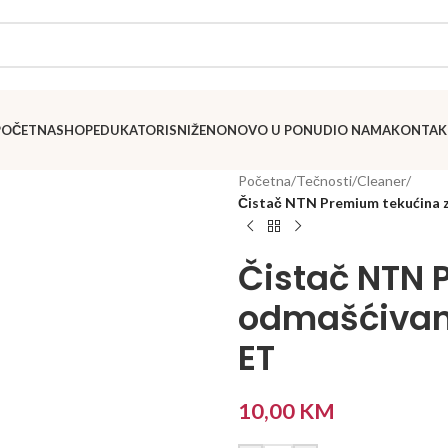
POČETNA
SHOP
EDUKATORI
SNIŽENO
NOVO U PONUDI
O NAMA
KONTAK
Početna
/
Tečnosti
/
Cleaner
/
Čistač NTN Premium tekućina z
Čistač NTN 
odmašćivanj
ET
10,00
KM