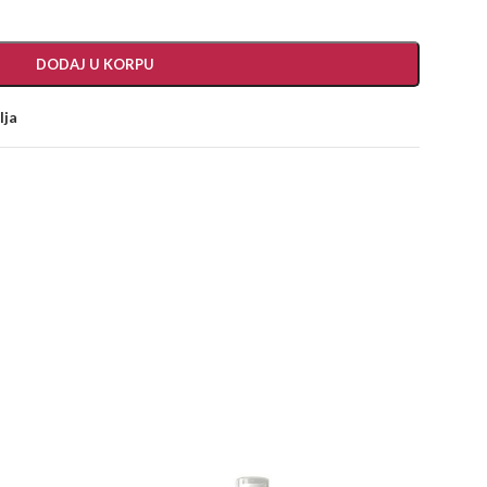
DODAJ U KORPU
lja