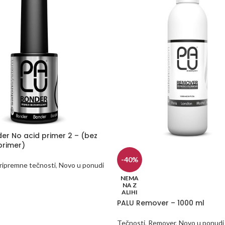
er No acid primer 2 – (bez
 primer)
-40%
ripremne tečnosti
,
Novo u ponudi
NEMA
NA Z
 KORPU
ALIHI
PALU Remover – 1000 ml
Tečnosti
,
Remover
,
Novo u ponudi