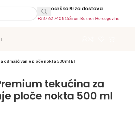
24h Podrška
Brza dostava
+387 62 740 815
Širom Bosne i Hercegovine
T
a odmašćivanje ploče nokta 500 ml ET
Premium tekućina za
e ploče nokta 500 ml