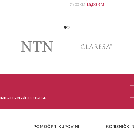
15,00
KM
25,00
KM
PROČITAJ VIŠE
ijama i nagradnim igrama.
POMOĆ PRI KUPOVINI
KORISNIČKI 