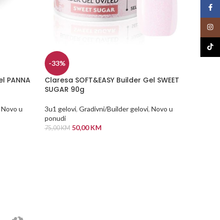
Face
Insta
TikTo
-33%
el PANNA
Claresa SOFT&EASY Builder Gel SWEET
-33%
SUGAR 90g
Clares
Novo u
3u1 gelovi
,
Gradivni/Builder gelovi
,
Novo u
ponudi
3u1 gelo
50,00
KM
75,00
KM
ponudi
30,00
K
DODAJ U KORPU
ODABE