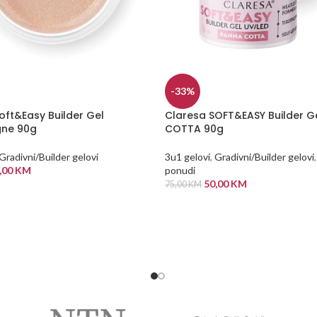
-33%
oft&Easy Builder Gel
Claresa SOFT&EASY Builder G
ne 90g
COTTA 90g
Gradivni/Builder gelovi
3u1 gelovi
,
Gradivni/Builder gelovi
,
,00
KM
ponudi
50,00
KM
75,00
KM
 KORPU
DODAJ U KORPU