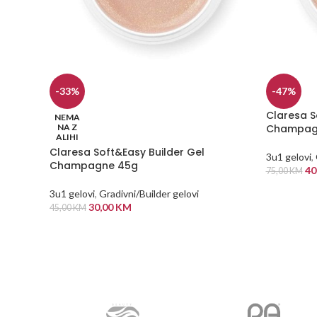
-33%
-47%
Claresa S
NEMA
NA Z
Champag
ALIHI
Claresa Soft&Easy Builder Gel
3u1 gelovi
,
Champagne 45g
40
75,00
KM
DODAJ U
3u1 gelovi
,
Gradivni/Builder gelovi
30,00
KM
45,00
KM
PROČITAJ VIŠE