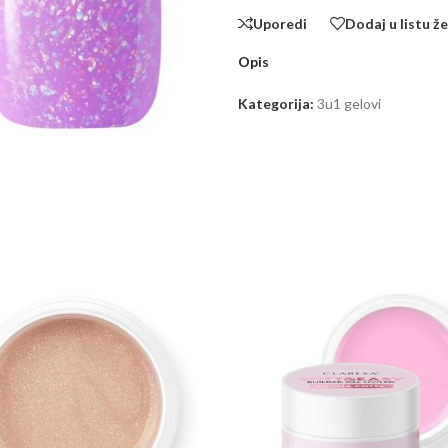
Uporedi
Dodaj u listu že
Opis
Kategorija:
3u1 gelovi