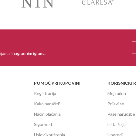
ijama i nagradnim igrama.
POMOĆ PRI KUPOVINI
KORISNIČKI 
Registracija
Moj račun
Kako naručiti?
Prijavi se
Način plaćanja
Vaše narudžbe
Sigurnost
Lista želja
Uslovi korištenja
Uporedi