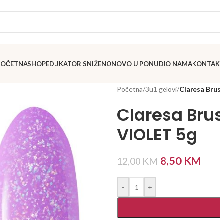
POČETNA
SHOP
EDUKATORI
SNIŽENO
NOVO U PONUDI
O NAMA
KONTAK
Početna
/
3u1 gelovi
/
Claresa Bru
Claresa Bru
VIOLET 5g
8,50
KM
12,00
KM
-
+