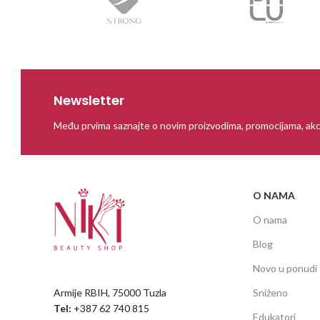
Newsletter
Među prvima saznajte o novim proizvodima, promocijama, akc
O NAMA
O nama
Blog
Novo u ponudi
Armije RBIH, 75000 Tuzla
Sniženo
Tel:
+387 62 740 815
Edukatori