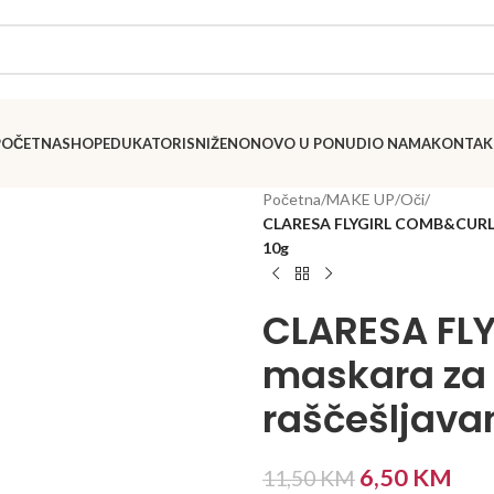
POČETNA
SHOP
EDUKATORI
SNIŽENO
NOVO U PONUDI
O NAMA
KONTAK
Početna
/
MAKE UP
/
Oči
/
CLARESA FLYGIRL COMB&CURL mas
10g
CLARESA FL
maskara za u
raščešljava
6,50
KM
11,50
KM