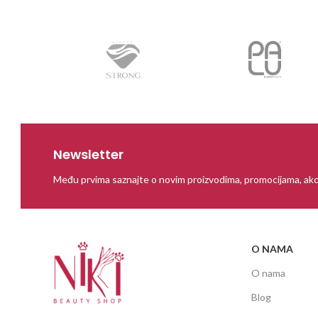
Newsletter
Među prvima saznajte o novim proizvodima, promocijama, akc
O NAMA
O nama
Blog