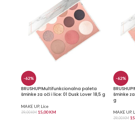
-62%
-62%
BRUSHUP!Multifunkcionalna paleta
BRUSHUP!M
šminke za oči i lice: 01 Dusk Lover 18,5 g
šminke za 
g
MAKE UP
,
Lice
15,00
KM
MAKE UP
,
L
39,00
KM
15
39,00
KM
DODAJ U KORPU
DODAJ U