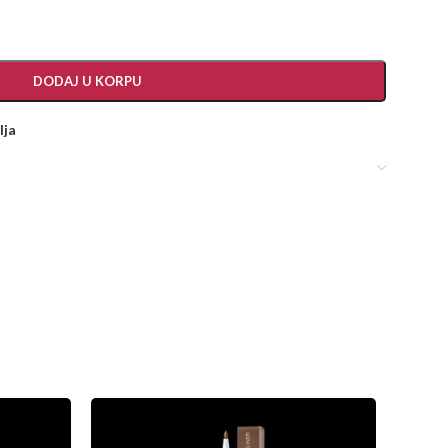
DODAJ U KORPU
lja