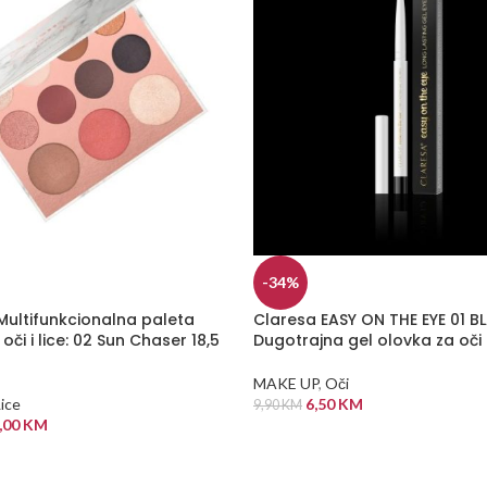
-34%
ultifunkcionalna paleta
Claresa EASY ON THE EYE 01 B
oči i lice: 02 Sun Chaser 18,5
Dugotrajna gel olovka za oči 
MAKE UP
,
Oči
ice
6,50
KM
9,90
KM
,00
KM
DODAJ U KORPU
 KORPU