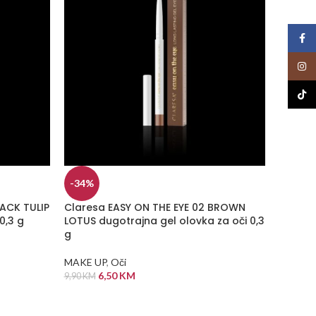
Face
Insta
TikTo
-34%
-52%
LACK TULIP
Claresa EASY ON THE EYE 02 BROWN
Claresa
0,3 g
LOTUS dugotrajna gel olovka za oči 0,3
Glitter
g
9,5 g
MAKE UP
,
Oči
MAKE U
6,50
KM
9,90
KM
14,50
KM
DODAJ U KORPU
DODA