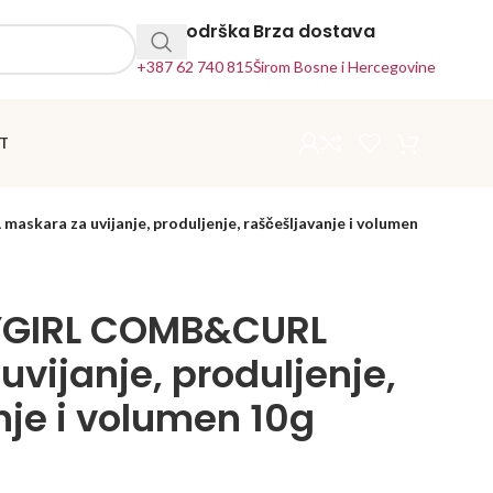
24h Podrška
Brza dostava
+387 62 740 815
Širom Bosne i Hercegovine
T
kara za uvijanje, produljenje, raščešljavanje i volumen
YGIRL COMB&CURL
vijanje, produljenje,
nje i volumen 10g