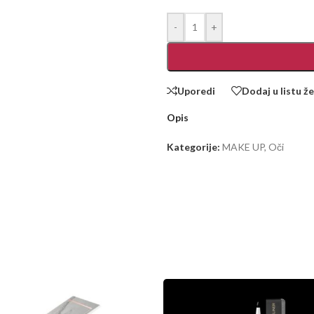
-
+
Uporedi
Dodaj u listu že
Opis
Kategorije:
MAKE UP
,
Oči