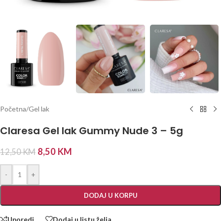
Početna
/
Gel lak
Claresa Gel lak Gummy Nude 3 – 5g
8,50
KM
12,50
KM
-
+
DODAJ U KORPU
Uporedi
Dodaj u listu želja