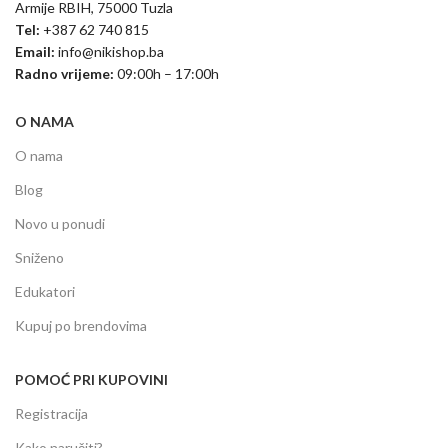
Armije RBIH, 75000 Tuzla
Tel:
+387 62 740 815
Email:
info@nikishop.ba
Radno vrijeme:
09:00h – 17:00h
O NAMA
O nama
Blog
Novo u ponudi
Sniženo
Edukatori
Kupuj po brendovima
POMOĆ PRI KUPOVINI
Registracija
Kako naručiti?