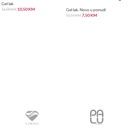
Gel lak
10,50
KM
16,00
KM
Gel lak
,
Novo u ponudi
7,50
KM
11,50
KM
ODABERI OPCIJE
PROČITAJ VIŠE