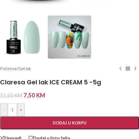
Početna
/
Gel lak
Claresa Gel lak ICE CREAM 5 -5g
7,50
KM
11,50
KM
-
+
DODAJ U KORPU
Uporedi
Dodaj u listu želja