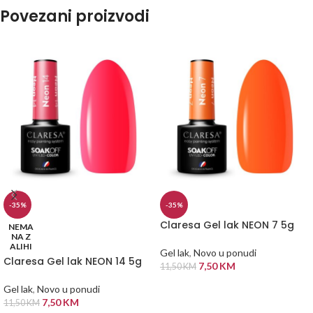
Povezani proizvodi
-35%
-35%
Claresa Gel lak NEON 7 5g
NEMA
NA Z
ALIHI
Gel lak
,
Novo u ponudi
Claresa Gel lak NEON 14 5g
7,50
KM
11,50
KM
DODAJ U KORPU
Gel lak
,
Novo u ponudi
7,50
KM
11,50
KM