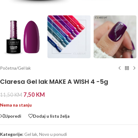
Početna
/
Gel lak
Claresa Gel lak MAKE A WISH 4 -5g
7,50
KM
11,50
KM
Nema na stanju
Uporedi
Dodaj u listu želja
Kategorije:
Gel lak
,
Novo u ponudi