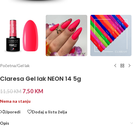
Početna
/
Gel lak
Claresa Gel lak NEON 14 5g
7,50
KM
11,50
KM
Nema na stanju
Uporedi
Dodaj u listu želja
Opis