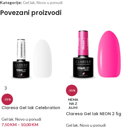
Kategorije:
Gel lak
,
Novo u ponudi
Povezani proizvodi
-35%
NEMA
-35%
NA Z
Claresa Gel lak Celebration
ALIHI
Claresa Gel lak NEON 2 5g
Gel lak
,
Novo u ponudi
7,50
KM
–
10,00
KM
Gel lak
,
Novo u ponudi