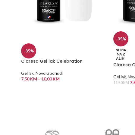
-35%
NEMA
-35%
NA Z
ALIHI
Claresa Gel lak Celebration
Claresa G
Gel lak
,
Novo u ponudi
Gel lak
,
Nov
7,50
KM
–
10,00
KM
7,
11,50
KM
ODABERI OPCIJE
PROČITAJ