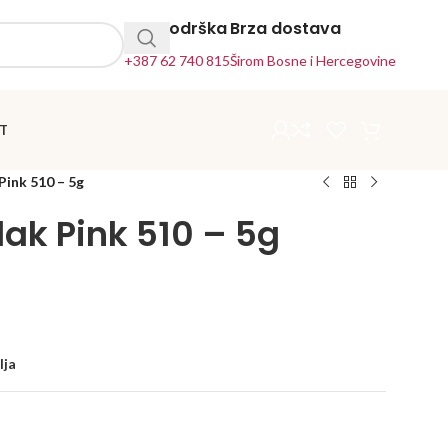
24h Podrška
Brza dostava
+387 62 740 815
Širom Bosne i Hercegovine
T
Pink 510 – 5g
lak Pink 510 – 5g
lja