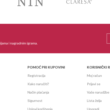
ijama i nagradnim igrama.
POMOĆ PRI KUPOVINI
KORISNIČKI 
Registracija
Moj račun
Kako naručiti?
Prijavi se
Način plaćanja
Vaše narudžbe
Sigurnost
Lista želja
Uslovi korištenja
Uporedi