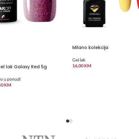
Milano kolekcija
Gel lak
16,00
KM
el lak Galaxy Red 5g
ODABERI OPCIJE
o u ponudi
50
KM
 VIŠE