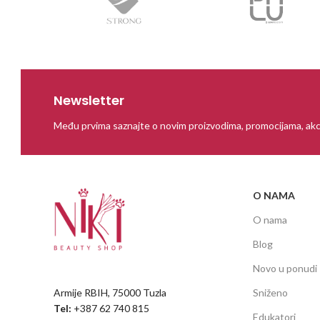
Newsletter
Među prvima saznajte o novim proizvodima, promocijama, akc
O NAMA
O nama
Blog
Novo u ponudi
Armije RBIH, 75000 Tuzla
Sniženo
Tel:
+387 62 740 815
Edukatori