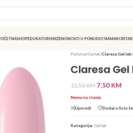
POČETNA
SHOP
EDUKATORI
SNIŽENO
NOVO U PONUDI
O NAMA
KONTAK
Početna
/
Gel lak
/
Claresa Gel lak 
Claresa Gel 
7,50
KM
11,50
KM
Nema na stanju
Uporedi
Dodaj u listu že
Kategorija:
Gel lak