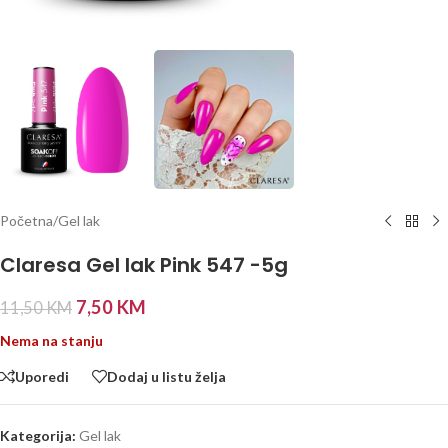
Početna
/
Gel lak
Claresa Gel lak Pink 547 -5g
7,50
KM
11,50
KM
Nema na stanju
Uporedi
Dodaj u listu želja
Kategorija:
Gel lak