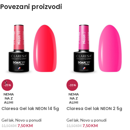
Povezani proizvodi
-35%
-35%
NEMA
NEMA
NA Z
NA Z
ALIHI
ALIHI
Claresa Gel lak NEON 14 5g
Claresa Gel lak NEON 2 5g
Gel lak
,
Novo u ponudi
Gel lak
,
Novo u ponudi
7,50
KM
7,50
KM
11,50
KM
11,50
KM