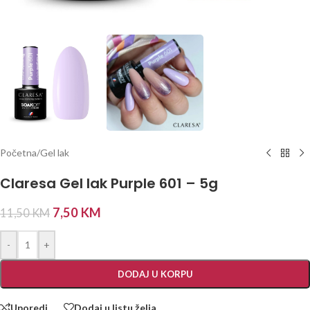
Početna
/
Gel lak
Claresa Gel lak Purple 601 – 5g
7,50
KM
11,50
KM
-
+
DODAJ U KORPU
Uporedi
Dodaj u listu želja