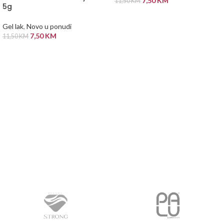
7,50
KM
11,50
KM
5g
DODAJ U KORPU
Gel lak
,
Novo u ponudi
7,50
KM
11,50
KM
PROČITAJ VIŠE