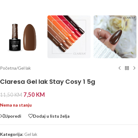
Početna
/
Gel lak
Claresa Gel lak Stay Cosy 1 5g
7,50
KM
11,50
KM
Nema na stanju
Uporedi
Dodaj u listu želja
Kategorija:
Gel lak