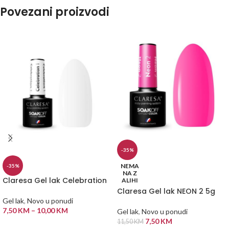
Povezani proizvodi
-35%
NEMA
-35%
NA Z
Claresa Gel lak Celebration
ALIHI
Claresa Gel lak NEON 2 5g
Gel lak
,
Novo u ponudi
7,50
KM
–
10,00
KM
Gel lak
,
Novo u ponudi
7,50
KM
11,50
KM
ODABERI OPCIJE