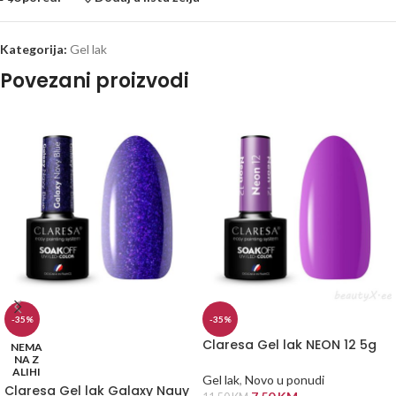
Kategorija:
Gel lak
Povezani proizvodi
-35%
-35%
Claresa Gel lak NEON 12 5g
NEMA
NA Z
ALIHI
Gel lak
,
Novo u ponudi
Claresa Gel lak Galaxy Nauy