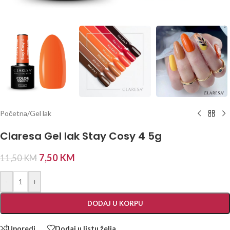
Početna
/
Gel lak
Claresa Gel lak Stay Cosy 4 5g
7,50
KM
11,50
KM
-
+
DODAJ U KORPU
Uporedi
Dodaj u listu želja