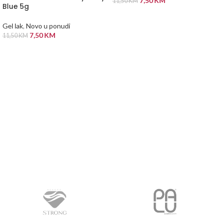
7,50
KM
11,50
KM
Blue 5g
DODAJ U KORPU
Gel lak
,
Novo u ponudi
7,50
KM
11,50
KM
PROČITAJ VIŠE