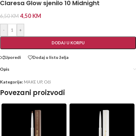
Claresa Glow sjenilo 10 Midnight
4,50
KM
6,50
KM
-
+
DODAJ U KORPU
Uporedi
Dodaj u listu želja
Opis
Kategorije:
MAKE UP
,
Oči
Povezani proizvodi