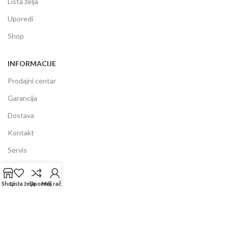
Lista želja
Uporedi
Shop
INFORMACIJE
Prodajni centar
Garancija
Dostava
Kontakt
Servis
FAQ
Shop
Lista želja
Uporedi
Moj račun
Copyright ©
2025
Beauty Niki Shop
| Sva prava pridržana! | Created by
Vonito