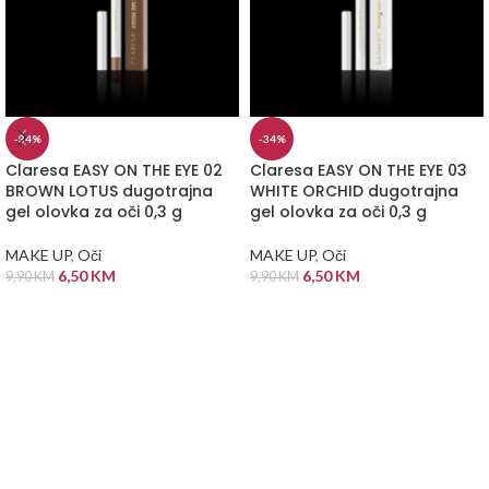
-34%
-34%
Claresa EASY ON THE EYE 02
Claresa EASY ON THE EYE 03
BROWN LOTUS dugotrajna
WHITE ORCHID dugotrajna
gel olovka za oči 0,3 g
gel olovka za oči 0,3 g
MAKE UP
,
Oči
MAKE UP
,
Oči
6,50
KM
6,50
KM
9,90
KM
9,90
KM
DODAJ U KORPU
DODAJ U KORPU