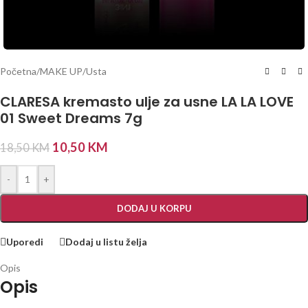
Početna
/
MAKE UP
/
Usta
CLARESA kremasto ulje za usne LA LA LOVE
01 Sweet Dreams 7g
10,50
KM
18,50
KM
-
+
DODAJ U KORPU
Uporedi
Dodaj u listu želja
Opis
Opis