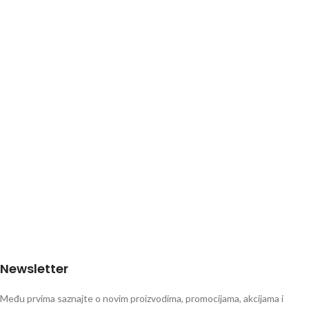
Kremasto la la love ulje možete koristiti na usnama ili ga nanijeti preko
omiljenog ruža za usne! Zahvaljujući njegovoj nemasnoj, laganoj
konzistenciji, ne morate brinuti da će se otopiti ili otjecati. Dodajte sjaj i
hidrataciju svom omiljenom makeup izgledu!
Newsletter
Među prvima saznajte o novim proizvodima, promocijama, akcijama i