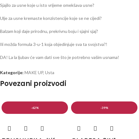
Sjajilo za usne koje u isto vrijeme omekšava usne?
Ulje za usne kremaste konzistencije koje se ne cijedi?
Balzam koji daje prirodnu, prekrivnu boju i sjajni sjaj?
Ili možda formula 3-u-1 koja objedinjuje sva ta svojstva?!
DA! La la ljubav će vam dati sve što je potrebno vašim usnama!
Zamislite osjećaj mekih, čvrstih usana prekrivenih sjajnom bojom koje
Kategorije:
MAKE UP
,
Usta
zrače prirodnom ljepotom. Ovo je efekt koji će la la love dati vašim
Povezani proizvodi
usnama! Već nakon prvog nanošenja zaljubit ćete se u to kako lagana,
kremasta tekstura prekriva vaše usne, čineći ih ne samo super mekima,
već i iznimno glatkima i sjajnima. Zahvaljujući ravnomjernom prekrivanju i
prirodnim bojama koje pristaju svakom tipu ljepote, postići ćete suptilan,
-62%
-39%
ali divan učinak.
ZABAVNA ČINJENICA
Formula ulja temelji se na tri nezamjenjiva sastojka: ulju slatkog badema,