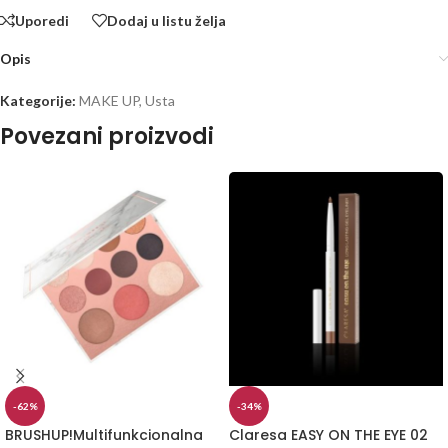
Uporedi
Dodaj u listu želja
Opis
Kategorije:
MAKE UP
,
Usta
Povezani proizvodi
-62%
-34%
BRUSHUP!Multifunkcionalna
Claresa EASY ON THE EYE 02