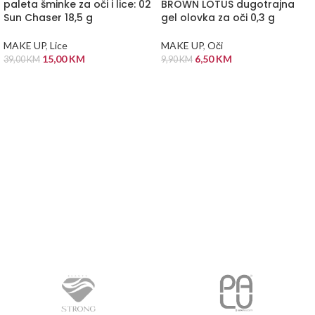
paleta šminke za oči i lice: 02
BROWN LOTUS dugotrajna
Sun Chaser 18,5 g
gel olovka za oči 0,3 g
MAKE UP
,
Lice
MAKE UP
,
Oči
15,00
KM
6,50
KM
39,00
KM
9,90
KM
DODAJ U KORPU
DODAJ U KORPU