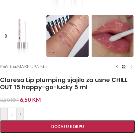
Početna
/
MAKE UP
/
Usta
Claresa Lip plumping sjajilo za usne CHILL
OUT 15 happy-go-lucky 5 ml
6,50
KM
8,50
KM
-
+
DODAJ U KORPU