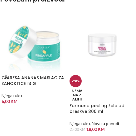
CLARESA ANANAS MASLAC ZA
-28%
ZANOKTICE 13 G
NEMA
NA Z
Njega ruku
ALIHI
6,00
KM
Farmona peeling žele od
DODAJ U KORPU
breskve 300 ml
Njega ruku
,
Novo u ponudi
18,00
KM
25,00
KM