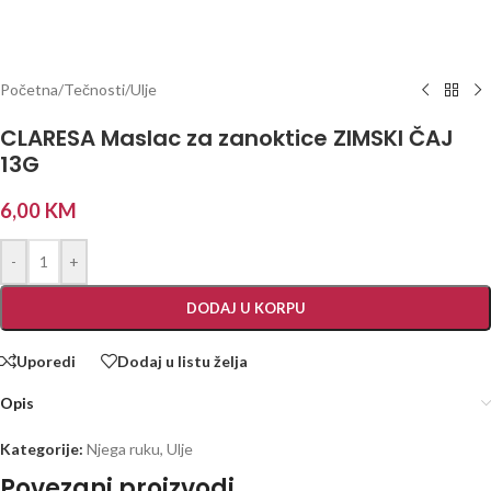
Početna
/
Tečnosti
/
Ulje
CLARESA Maslac za zanoktice ZIMSKI ČAJ
13G
6,00
KM
-
+
DODAJ U KORPU
Uporedi
Dodaj u listu želja
Opis
Kategorije:
Njega ruku
,
Ulje
Povezani proizvodi