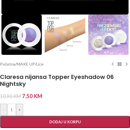
Početna
/
MAKE UP
/
Lice
Claresa nijansa Topper Eyeshadow 06
Nightsky
7,50
KM
10,90
KM
-
+
DODAJ U KORPU