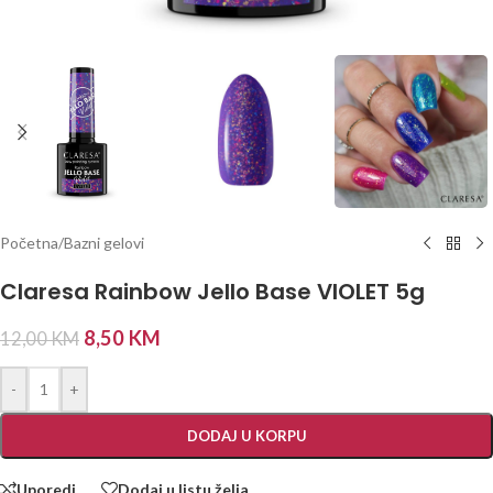
Početna
/
Bazni gelovi
Claresa Rainbow Jello Base VIOLET 5g
8,50
KM
12,00
KM
-
+
DODAJ U KORPU
Uporedi
Dodaj u listu želja