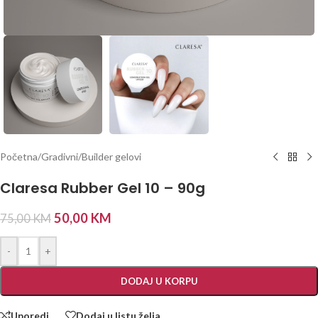
Početna
/
Gradivni/Builder gelovi
Claresa Rubber Gel 10 – 90g
50,00
KM
75,00
KM
-
+
DODAJ U KORPU
Uporedi
Dodaj u listu želja