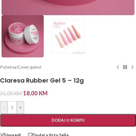
Početna
/
Cover gelovi
Claresa Rubber Gel 5 – 12g
18,00
KM
21,00
KM
-
+
DODAJ U KORPU
Uporedi
Dodaj u listu želja