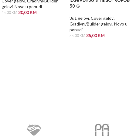
IZGRADNJU S TIKSOTROPOM
Cover gelovi
,
Gradivni/Builder
50 G
gelovi
,
Novo u ponudi
30,00
KM
45,00
KM
3u1 gelovi
,
Cover gelovi
,
DODAJ U KORPU
Gradivni/Builder gelovi
,
Novo u
ponudi
35,00
KM
55,00
KM
DODAJ U KORPU