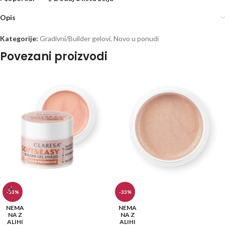
Opis
Kategorije:
Gradivni/Builder gelovi
,
Novo u ponudi
Povezani proizvodi
-33%
-33%
NEMA
NEMA
NA Z
NA Z
ALIHI
ALIHI