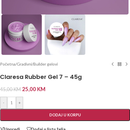
Početna
/
Gradivni/Builder gelovi
Claresa Rubber Gel 7 – 45g
25,00
KM
45,00
KM
-
+
DODAJ U KORPU
Uporedi
Dodaj u listu želja