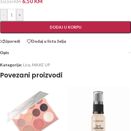
6,50
KM
10,50
KM
-
+
DODAJ U KORPU
Uporedi
Dodaj u listu želja
Opis
Kategorije:
Lice
,
MAKE UP
Povezani proizvodi