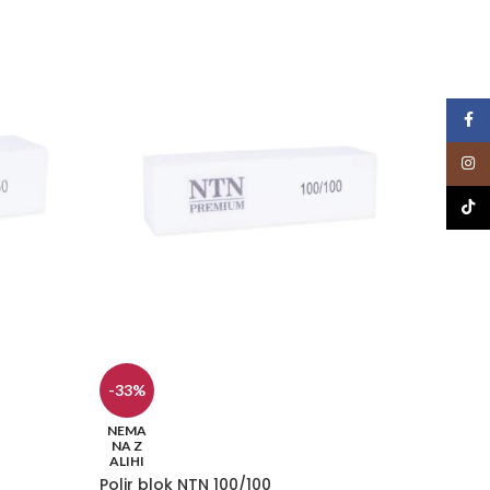
Face
Insta
TikTo
-33%
-33%
NEMA
NEMA
NA Z
NA Z
ALIHI
ALIHI
Polir blok NTN 100/100
Strong 