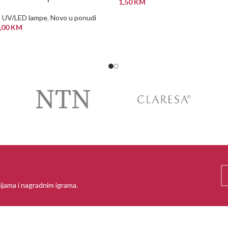
1,50
KM
,
UV/LED lampe
,
Novo u ponudi
PROČITAJ VIŠE
,00
KM
 VIŠE
ijama i nagradnim igrama.