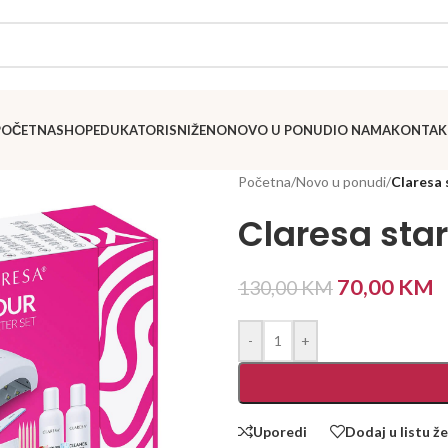
POČETNA
SHOP
EDUKATORI
SNIŽENO
NOVO U PONUDI
O NAMA
KONTAK
Početna
/
Novo u ponudi
/
Claresa 
Claresa sta
70,00
KM
130,00
KM
-
+
Uporedi
Dodaj u listu že