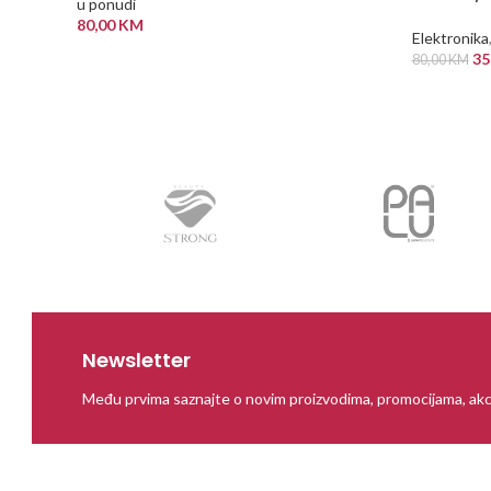
u ponudi
80,00
KM
Elektronika
PROČITAJ VIŠE
35
80,00
KM
PROČITAJ
Newsletter
Među prvima saznajte o novim proizvodima, promocijama, akc