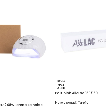
NEMA
NA Z
ALIHI
Polir blok AlleLac 150/150
Novo u ponudi
,
Turpije
LED 248W lampa za nokte