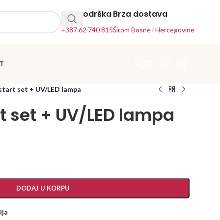
24h Podrška
Brza dostava
+387 62 740 815
Širom Bosne i Hercegovine
T
start set + UV/LED lampa
rt set + UV/LED lampa
DODAJ U KORPU
lja