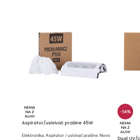
NEMA
-56%
NA Z
ALIHI
Aspirator/usisivač prašine 45W
NEMA
NA Z
ALIHI
Elektronika
,
Aspirator / usisivač prašine
,
Novo
Dual UV/