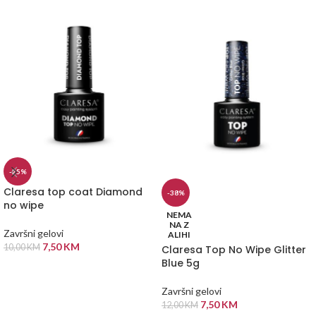
-25%
Claresa top coat Diamond
-38%
no wipe
NEMA
NA Z
Završni gelovi
ALIHI
7,50
KM
10,00
KM
Claresa Top No Wipe Glitter
Blue 5g
DODAJ U KORPU
Završni gelovi
7,50
KM
12,00
KM