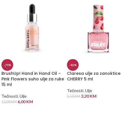
-50%
-42%
BrushUp! Hand in Hand Oil –
Claresa ulje za zanoktice
Pink Flowers suho ulje za ruke
CHERRY 5 ml
15 ml
Tečnosti
,
Ulje
Tečnosti
,
Ulje
3,20
KM
5,50
KM
6,00
KM
12,00
KM
DODAJ U KORPU
DODAJ U KORPU