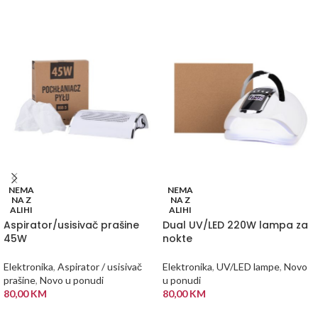
NEMA
NEMA
NA Z
NA Z
ALIHI
ALIHI
Aspirator/usisivač prašine
Dual UV/LED 220W lampa za
45W
nokte
Elektronika
,
Aspirator / usisivač
Elektronika
,
UV/LED lampe
,
Novo
prašine
,
Novo u ponudi
u ponudi
80,00
KM
80,00
KM
PROČITAJ VIŠE
PROČITAJ VIŠE