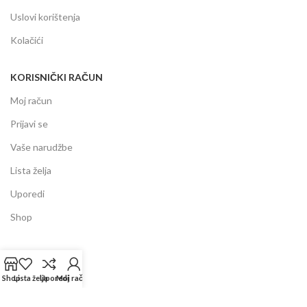
Uslovi korištenja
Kolačići
KORISNIČKI RAČUN
Moj račun
Prijavi se
Vaše narudžbe
Lista želja
Uporedi
Shop
INFORMACIJE
Prodajni centar
Shop
Lista želja
Uporedi
Moj račun
Garancija