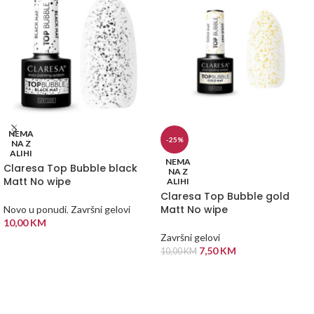
NEMA
-25%
NA Z
ALIHI
NEMA
Claresa Top Bubble black
NA Z
Matt No wipe
ALIHI
Claresa Top Bubble gold
Matt No wipe
Novo u ponudi
,
Završni gelovi
10,00
KM
Završni gelovi
PROČITAJ VIŠE
7,50
KM
10,00
KM
PROČITAJ VIŠE